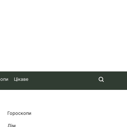
копи
Цікаве
Гороскопи
Дім