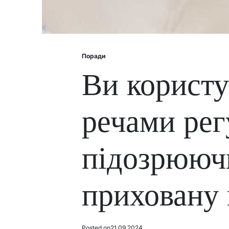
Поради
Posted
in
Ви користу
речами рег
підозрююч
приховану 
Posted on
21.09.2024