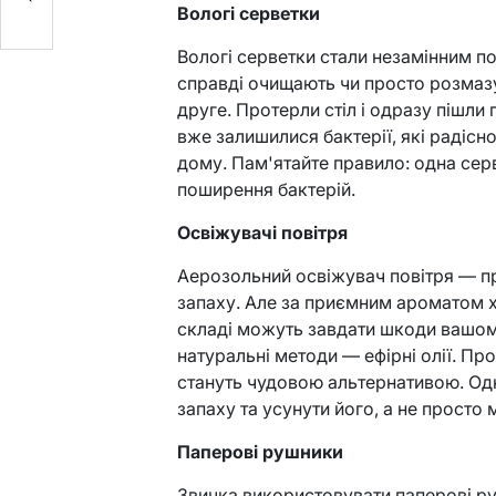
Вологі серветки
Вологі серветки стали незамінним по
справді очищають чи просто розмаз
друге. Протерли стіл і одразу пішли
вже залишилися бактерії, які радіс
дому. Пам'ятайте правило: одна сер
поширення бактерій.
Освіжувачі повітря
Аерозольний освіжувач повітря — п
запаху. Але за приємним ароматом х
складі можуть завдати шкоди вашом
натуральні методи — ефірні олії. Про
стануть чудовою альтернативою. Од
запаху та усунути його, а не просто 
Паперові рушники
Звичка використовувати паперові ру