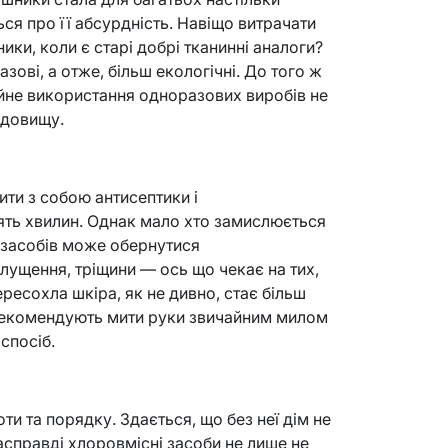
я про її абсурдність. Навіщо витрачати
ики, коли є старі добрі тканинні аналоги?
зові, а отже, більш екологічні. До того ж
ійне використання одноразових виробів не
едовищу.
ити з собою антисептики і
'ять хвилин. Однак мало хто замислюється
х засобів може обернутися
лущення, тріщини — ось що чекає на тих,
ересохла шкіра, як не дивно, стає більш
 рекомендують мити руки звичайним милом
спосіб.
и та порядку. Здається, що без неї дім не
справді хлоровмісні засоби не лише не