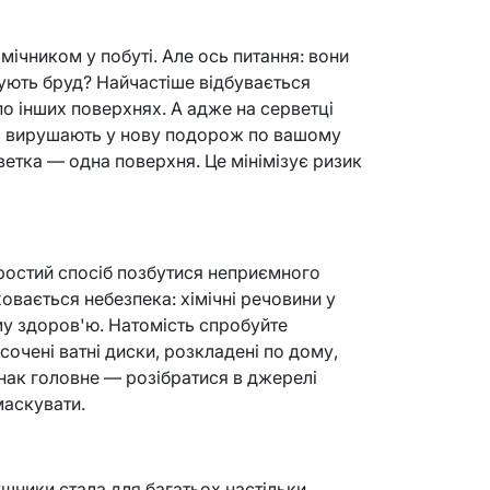
мічником у побуті. Але ось питання: вони
ують бруд? Найчастіше відбувається
 по інших поверхнях. А адже на серветці
но вирушають у нову подорож по вашому
ветка — одна поверхня. Це мінімізує ризик
ростий спосіб позбутися неприємного
овається небезпека: хімічні речовини у
у здоров'ю. Натомість спробуйте
сочені ватні диски, розкладені по дому,
нак головне — розібратися в джерелі
маскувати.
шники стала для багатьох настільки