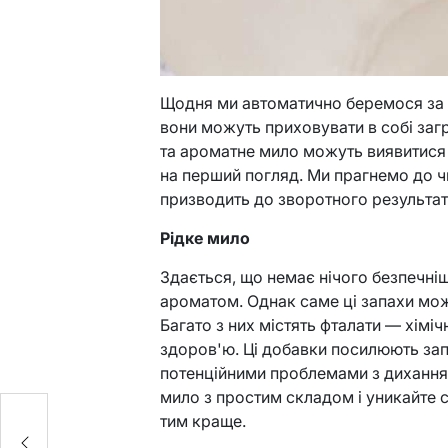
Щодня ми автоматично беремося за з
вони можуть приховувати в собі загр
та ароматне мило можуть виявитися 
на перший погляд. Ми прагнемо до чи
призводить до зворотного результат
Рідке мило
Здається, що немає нічого безпечні
ароматом. Однак саме ці запахи мо
Багато з них містять фталати — хімі
здоров'ю. Ці добавки посилюють зап
потенційними проблемами з диханн
мило з простим складом і уникайте с
а
тим краще.
а