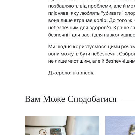
позбавляють від проблеми, але й мо
пліснява, яку люблять "убивати" хло
вона лише втрачає колір. До того ж
небезпечним для здоров'я. Краще за
безпечні і для вас, і для навколишн
Ми щодня користуємося цими речами
вони можуть бути небезпечні. Озбро
не лише чистішим, але й безпечнішим
Джерело:
ukr.media
Вам Може Сподобатися