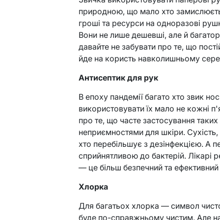
природною, що мало хто замислюєтьс
гроші та ресурси на одноразові рушн
Вони не лише дешевші, але й багатора
давайте не забувати про те, що пост
йде на користь навколишньому сер
Антисептик для рук
В епоху пандемії багато хто звик нос
використовувати їх мало не кожні п
про те, що часте застосування таки
неприємностями для шкіри. Сухість, 
хто перебільшує з дезінфекцією. А п
сприйнятливою до бактерій. Лікарі
— це більш безпечний та ефективний 
Хлорка
Для багатьох хлорка — символ чистот
буде по-справжньому чистим. Але на