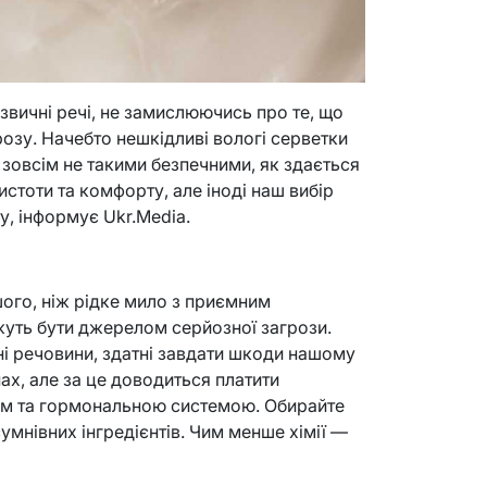
вичні речі, не замислюючись про те, що
озу. Начебто нешкідливі вологі серветки
зовсім не такими безпечними, як здається
стоти та комфорту, але іноді наш вибір
у, інформує Ukr.Media.
шого, ніж рідке мило з приємним
жуть бути джерелом серйозної загрози.
чні речовини, здатні завдати шкоди нашому
ах, але за це доводиться платити
ям та гормональною системою. Обирайте
умнівних інгредієнтів. Чим менше хімії —