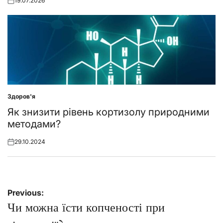
19.07.2026
Posted
on
Здоров'я
Posted
in
Як знизити рівень кортизолу природними
методами?
29.10.2024
Posted
on
Навігація
Previous:
записів
Чи можна їсти копченості при