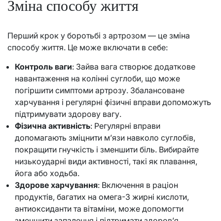
Зміна способу життя
Перший крок у боротьбі з артрозом — це зміна
способу життя. Це може включати в себе:
Контроль ваги
: Зайва вага створює додаткове
навантаження на колінні суглоби, що може
погіршити симптоми артрозу. Збалансоване
харчування і регулярні фізичні вправи допоможуть
підтримувати здорову вагу.
Фізична активність
: Регулярні вправи
допомагають зміцнити м’язи навколо суглобів,
покращити гнучкість і зменшити біль. Вибирайте
низькоударні види активності, такі як плавання,
йога або ходьба.
Здорове харчування
: Включення в раціон
продуктів, багатих на омега-3 жирні кислоти,
антиоксиданти та вітаміни, може допомогти
зменшити запалення і підтримати здоров’я