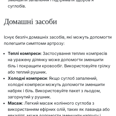
суглобів.
Домашні засоби
Існує безліч домашніх засобів, які можуть допомогти
полегшити симптоми артрозу:
Теплі компреси
: Застосування теплих компресів
на уражену ділянку може допомогти зменшити
біль і покращити кровообіг. Використовуйте грілку
або теплий рушник.
Холодні компреси
: Якщо суглоб запалений,
холодні компреси можуть допомогти зменшити
набряк і біль. Використовуйте пакет з льодом,
загорнутий у рушник.
Масаж
: Легкий масаж колінного суглоба з
використанням ефірних олій, таких як лаванда або
евкаліпт, може допомогти зменшити напругу і