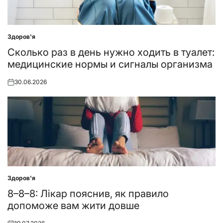
Здоров'я
Posted
in
Сколько раз в день нужно ходить в туалет:
медицинские нормы и сигналы организма
30.06.2026
Posted
on
Здоров'я
Posted
in
8–8–8: Лікар пояснив, як правило
допоможе вам жити довше