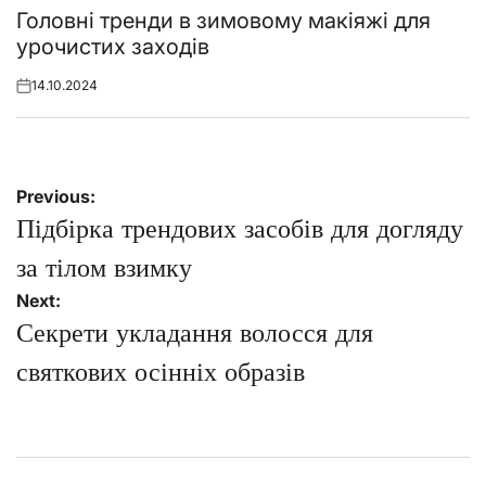
in
Головні тренди в зимовому макіяжі для
урочистих заходів
14.10.2024
Posted
on
Навігація
Previous:
записів
Підбірка трендових засобів для догляду
за тілом взимку
Next:
Секрети укладання волосся для
святкових осінніх образів