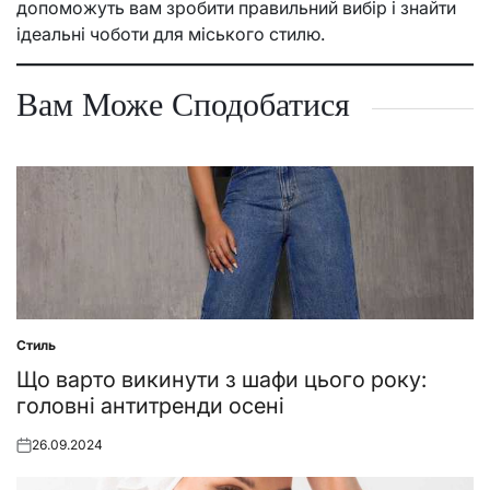
допоможуть вам зробити правильний вибір і знайти
ідеальні чоботи для міського стилю.
Вам Може Сподобатися
Стиль
Posted
in
Що варто викинути з шафи цього року:
головні антитренди осені
26.09.2024
Posted
on