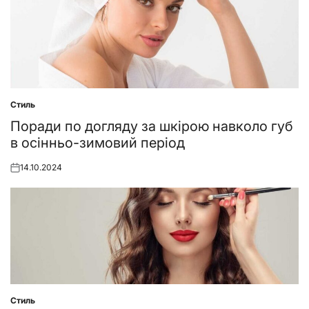
Стиль
Posted
in
Поради по догляду за шкірою навколо губ
в осінньо-зимовий період
14.10.2024
Posted
on
Стиль
Posted