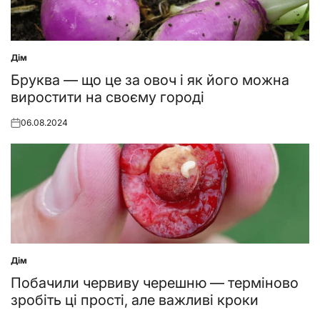
Дім
Posted
in
Бруква — що це за овоч і як його можна
виростити на своєму городі
06.08.2024
Posted
on
Дім
Posted
in
Побачили червиву черешню — терміново
зробіть ці прості, але важливі кроки