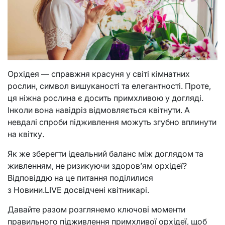
Орхідея — справжня красуня у світі кімнатних
рослин, символ вишуканості та елегантності. Проте,
ця ніжна рослина є досить примхливою у догляді.
Інколи вона навідріз відмовляється квітнути. А
невдалі спроби підживлення можуть згубно вплинути
на квітку.
Як же зберегти ідеальний баланс між доглядом та
живленням, не ризикуючи здоров’ям орхідеї?
Відповіддю на це питання поділилися
з Новини.LIVE досвідчені квітникарі.
Давайте разом розглянемо ключові моменти
правильного підживлення примхливої орхідеї, щоб