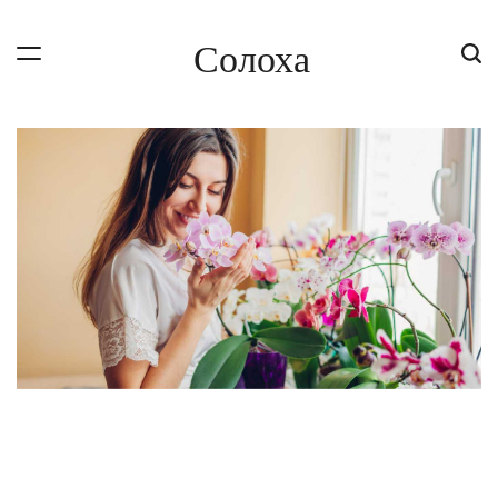
Skip
to
Солоха
content