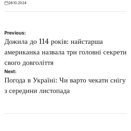
28.10.2024
Posted
on
Навігація
Previous:
записів
Дожила до 114 років: найстарша
американка назвала три головні секрети
свого довголіття
Next:
Погода в Україні: Чи варто чекати снігу
з середини листопада