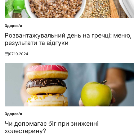
Здоров'я
Posted
in
Розвантажувальний день на гречці: меню,
результати та відгуки
07.10.2024
Posted
on
Здоров'я
Posted
in
Чи допомагає біг при зниженні
холестерину?