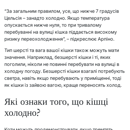
“За загальним правилом, усе, що нижче 7 градусів
Цельсія – занадто холодно. Якщо температура
опускається нижче нуля, то при тривалому
перебуванні на вулиці кішка піддається високому
ризику переохолодження”, – підкреслює Арпіно.
Тип шерсті та вага вашої кішки також можуть мати
значення. Наприклад, безшерсті кішки і ті, яких
поголили, ніколи не повинні перебувати на вулиці в
холодну погоду. Безшерсті кішки взагалі потребують
светра, навіть якщо перебувають у приміщенні, тоді
як кішки із зайвою вагою, краще переносять холод.
Які ознаки того, що кішці
холодно?
Коти можуть продемонструвати, якщо тремтять,