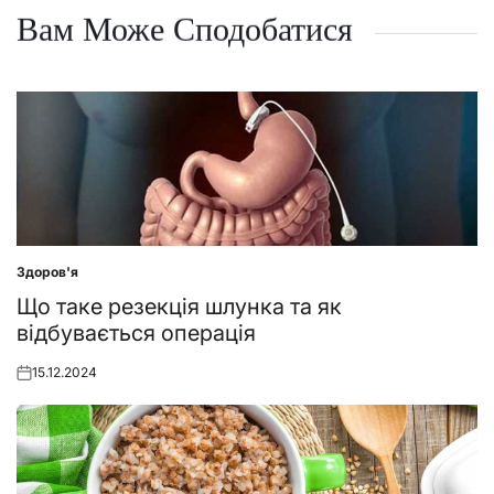
Вам Може Сподобатися
Здоров'я
Posted
in
Що таке резекція шлунка та як
відбувається операція
15.12.2024
Posted
on