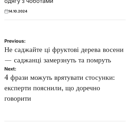
одягу з чоботами
14.10.2024
Posted
on
Навігація
Previous:
записів
Не саджайте ці фруктові дерева восени
— саджанці замерзнуть та помруть
Next:
4 фрази можуть врятувати стосунки:
експерти пояснили, що доречно
говорити