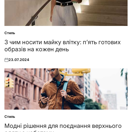
Стиль
Posted
in
З чим носити майку влітку: п’ять готових
образів на кожен день
23.07.2024
Posted
on
Стиль
Posted
in
Модні рішення для поєднання верхнього