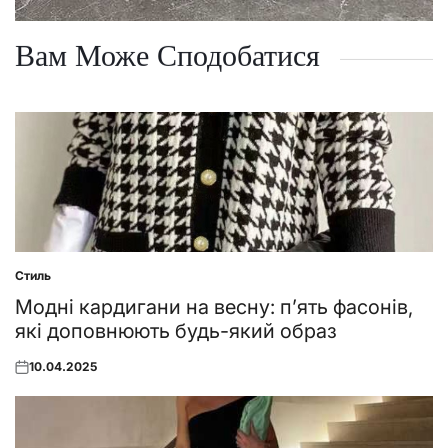
Вам Може Сподобатися
Стиль
Posted
in
Модні кардигани на весну: п’ять фасонів,
які доповнюють будь-який образ
10.04.2025
Posted
on