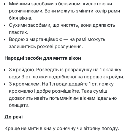
Мийними засобами з бензином, кислотою чи
розчинниками. Вони можуть змінити колір рами
біля вікна.
Сухими засобами, що чистять, вони дряпають
пластик.
Водою з марганцівкою — на рамі можуть
залишитись рожеві розлучення.
Народні засоби для миття вікон
З крейдою. Розведіть із розрахунку на 1 склянку
води 3 ст. ложки подрібненої на порошок крейди.
З крохмалем. На 1 л води додайте 1 ст. ложку
крохмалю і добре розмішайте. Така суміш
дозволить навіть потьмянілим вікнам ідеально
блищати.
До речі
Краще не мити вікна у сонячну чи вітряну погоду.