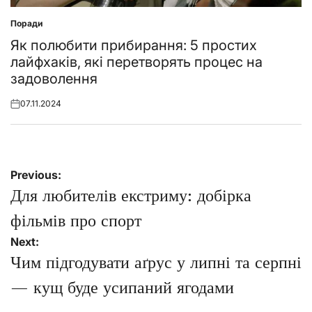
Поради
Posted
in
Як полюбити прибирання: 5 простих
лайфхаків, які перетворять процес на
задоволення
07.11.2024
Posted
on
Навігація
Previous:
записів
Для любителів екстриму: добірка
фільмів про спорт
Next:
Чим підгодувати аґрус у липні та серпні
— кущ буде усипаний ягодами