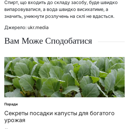
Спирт, що входить до складу засобу, буде швидко
випаровуватися, а вода швидко висихатиме, а
значить, уникнути розлучень на склі не вдасться.
Джерело:
ukr.media
Вам Може Сподобатися
Поради
Posted
in
Секреты посадки капусты для богатого
урожая