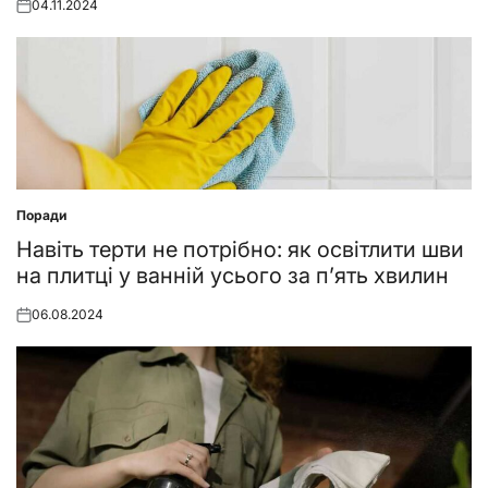
04.11.2024
Posted
on
Поради
Posted
in
Навіть терти не потрібно: як освітлити шви
на плитці у ванній усього за п’ять хвилин
06.08.2024
Posted
on