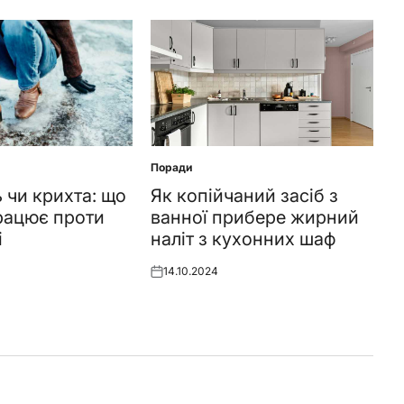
Поради
Posted
in
ь чи крихта: що
Як копійчаний засіб з
рацює проти
ванної прибере жирний
і
наліт з кухонних шаф
14.10.2024
Posted
on