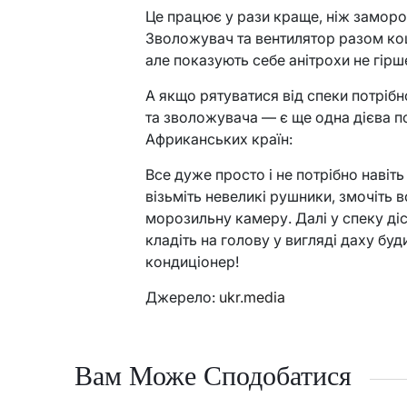
Це працює у рази краще, ніж заморож
Зволожувач та вентилятор разом ко
але показують себе анітрохи не гірш
А якщо рятуватися від спеки потрібн
та зволожувача — є ще одна дієва п
Африканських країн:
Все дуже просто і не потрібно навіть
візьміть невеликі рушники, змочіть в
морозильну камеру. Далі у спеку ді
кладіть на голову у вигляді даху бу
кондиціонер!
Джерело:
ukr.media
Вам Може Сподобатися