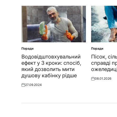
Поради
Поради
Posted
Posted
in
in
Водовідштовхувальний
Пісок, сіл
ефект у 3 кроки: спосіб,
справді п
який дозволить мити
ожеледиц
душову кабінку рідше
08.01.2026
Posted
27.09.2024
on
Posted
on