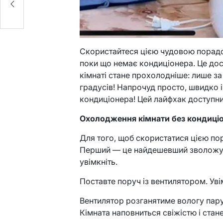
Скористайтеся цією чудовою порадо
поки що немає кондиціонера. Це дос
кімнаті стане прохолодніше: лише за
градусів! Напрочуд просто, швидко і
кондиціонера! Цей лайфхак доступни
Охолодження кімнати без кондиці
Для того, щоб скористатися цією по
Перший — це найдешевший зволожува
увімкніть.
Поставте поруч із вентилятором. Уві
Вентилятор розганятиме вологу пару п
Кімната наповниться свіжістю і стан