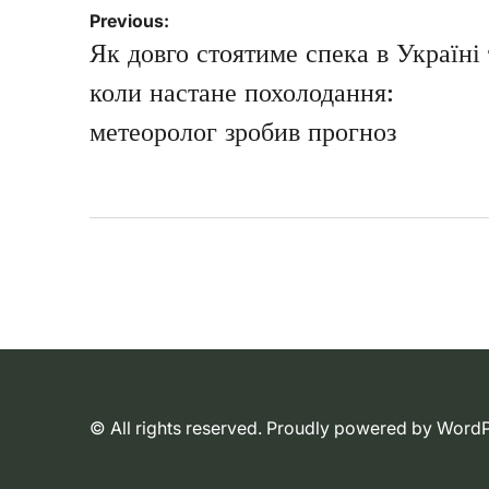
Навігація
Previous:
записів
Як довго стоятиме спека в Україні 
коли настане похолодання:
метеоролог зробив прогноз
© All rights reserved. Proudly powered by WordP