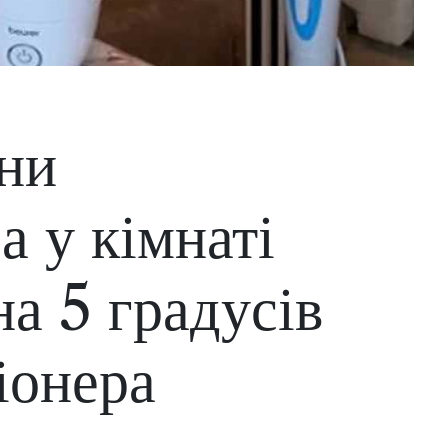
ини
а у кімнаті
на 5 градусів
іонера