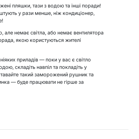
ені пляшки, тази з водою та інші поради!
штують у рази менше, ніж кондиціонер,
е!
о, але немає світла, або немає вентилятора
орада, якою користуються жителі
 ніяких приладів — поки у вас є світло
одою, складіть навпіл та покладіть у
ставайте такий заморожений рушник та
динка — буде працювати не гірше за