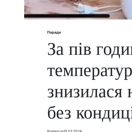
Поради
Posted
in
За пів год
температур
знизилася 
без кондиц
Posted on
15.07.2024