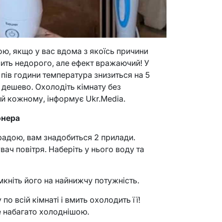
ю, якщо у вас вдома з якоїсь причини
ить недорого, але ефект вражаючий! У
 пів години температура знизиться на 5
 дешево. Охолодіть кімнату без
й кожному, інформує Ukr.Media.
онера
радою, вам знадобиться 2 прилади.
ч повітря. Наберіть у нього воду та
мкніть його на найнижчу потужність.
о всій кімнаті і вмить охолодить її!
е набагато холоднішою.