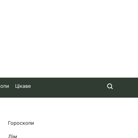
копи
Цікаве
Гороскопи
Дім