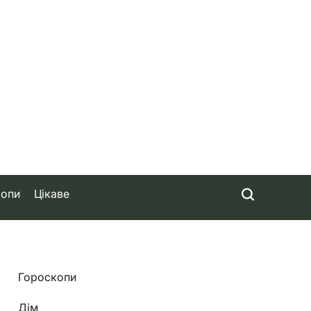
копи
Цікаве
Гороскопи
Дім