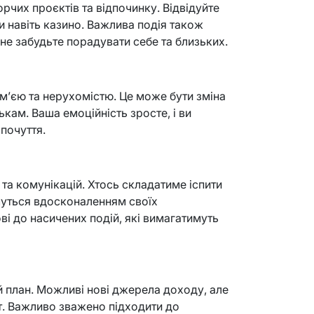
орчих проєктів та відпочинку. Відвідуйте
чи навіть казино. Важлива подія також
 не забудьте порадувати себе та близьких.
сім’єю та нерухомістю. Це може бути зміна
кам. Ваша емоційність зросте, і ви
почуття.
та комунікацій. Хтось складатиме іспити
ймуться вдосконаленням своїх
ві до насичених подій, які вимагатимуть
й план. Можливі нові джерела доходу, але
ат. Важливо зважено підходити до