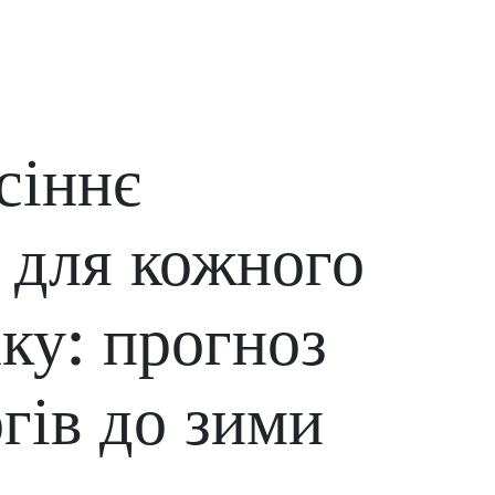
сіннє
 для кожного
аку: прогноз
огів до зими