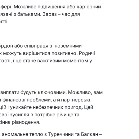
 сфері. Можливе підвищення або кар’єрний
’язані з батьками. Зараз – час для
тті.
рдон або співпраця з іноземними
ж можуть вирішитися позитивно. Родичі
гості, і це стане важливим моментом у
ві виплати будуть ключовими. Можливо, вам
 фінансові проблеми, а й партнерські.
ій і уникайте небезпечних пригод. Цей
ої зусилля в потрібне річище та
сіннє рівнодення.
 аномальне тепло з Туреччини та Балкан –