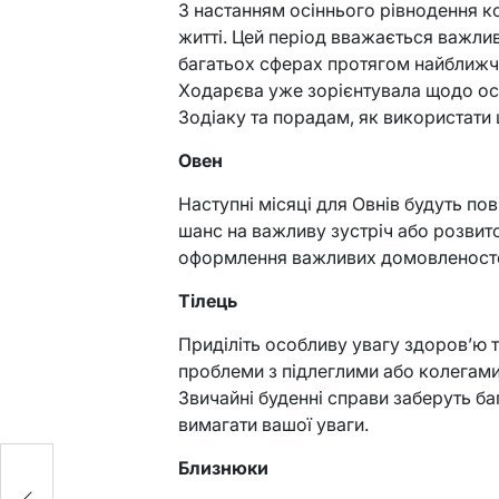
З настанням осіннього рівнодення к
житті. Цей період вважається важли
багатьох сферах протягом найближчи
Ходарєва уже зорієнтувала щодо ос
Зодіаку та порадам, як використати 
Овен
Наступні місяці для Овнів будуть пов
шанс на важливу зустріч або розвит
оформлення важливих домовленост
Тілець
Приділіть особливу увагу здоров’ю
проблеми з підлеглими або колегами
Звичайні буденні справи заберуть б
вимагати вашої уваги.
ї
Близнюки