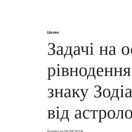
Цікаве
Posted
in
Задачі на о
рівнодення
знаку Зоді
від астрол
Posted on
24.09.2024