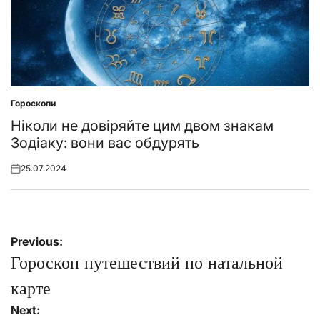
Гороскопи
Posted
in
Ніколи не довіряйте цим двом знакам
Зодіаку: вони вас обдурять
25.07.2024
Posted
on
Навігація
Previous:
записів
Гороскоп путешествий по натальной
карте
Next: