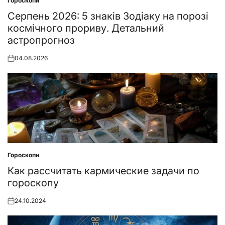
Гороскопи
Posted
in
Серпень 2026: 5 знаків Зодіаку на порозі
космічного прориву. Детальний
астропрогноз
04.08.2026
Posted
on
Гороскопи
Posted
in
Как рассчитать кармические задачи по
гороскопу
24.10.2024
Posted
on