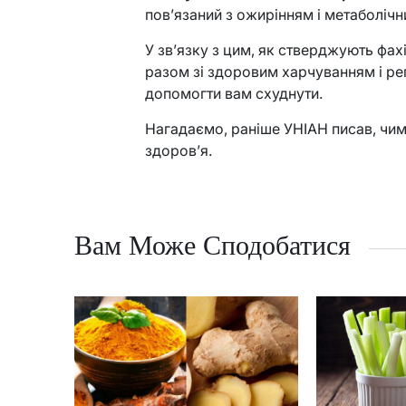
пов’язаний з ожирінням і метаболіч
У зв’язку з цим, як стверджують фах
разом зі здоровим харчуванням і р
допомогти вам схуднути.
Нагадаємо, раніше УНІАН писав, чи
здоров’я.
Вам Може Сподобатися