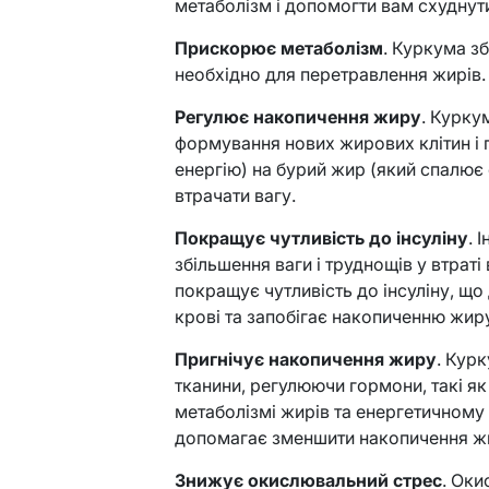
метаболізм і допомогти вам схуднут
Прискорює метаболізм
. Куркума з
необхідно для перетравлення жирів.
Регулює накопичення жиру
. Курку
формування нових жирових клітин і 
енергію) на бурий жир (який спалює
втрачати вагу.
Покращує чутливість до інсуліну
. 
збільшення ваги і труднощів у втраті
покращує чутливість до інсуліну, щ
крові та запобігає накопиченню жир
Пригнічує накопичення жиру
. Кур
тканини, регулюючи гормони, такі як
метаболізмі жирів та енергетичному
допомагає зменшити накопичення жир
Знижує окислювальний стрес
. Оки