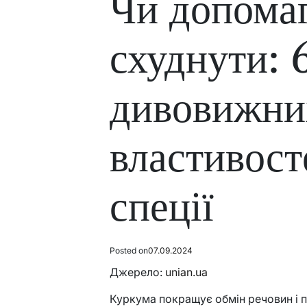
Чи допома
схуднути: 
дивовижни
властивост
спеції
Posted on
07.09.2024
Джерело:
unian.ua
Куркума покращує обмін речовин і п