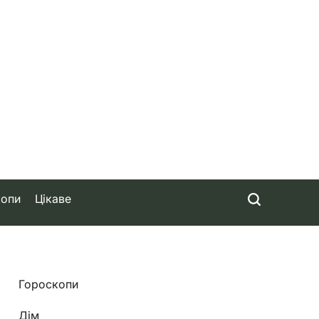
копи
Цікаве
Гороскопи
Дім