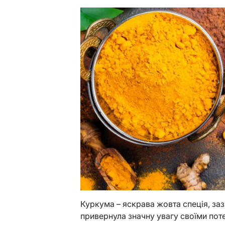
Куркума – яскрава жовта спеція, заз
привернула значну увагу своїми пот