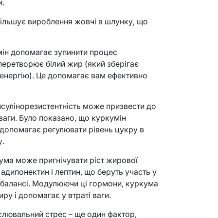
и.
більшує вироблення жовчі в шлунку, що
мін допомагає зупинити процес
перетворює білий жир (який зберігає
 енергію). Це допомагає вам ефективно
Інсулінорезистентність може призвести до
 ваги. Було показано, що куркумін
о допомагає регулювати рівень цукру в
у.
кума може пригнічувати ріст жирової
 адипонектин і лептин, що беруть участь у
 балансі. Модулюючи ці гормони, куркума
у і допомагає у втраті ваги.
слювальний стрес – ще один фактор,