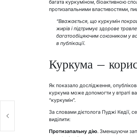
багата куркуміном, біоактивною сп
протизапальними властивостями, пиш
“Вважається, що куркумін покра
жирів і підтримує здорове травл
багатообіцяючим союзником у ваш
в публікації.
Куркума – корис
Як показало дослідження, опублікова
куркума може допомогти у втраті ва
“куркумін”.
За словами дієтолога Пуджі Кедії, с
виділити:
Протизапальну дію
. Зменшуючи за