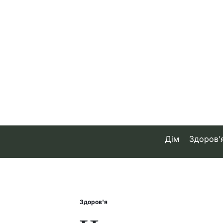
Skip
to
content
Дім
Здоров’
Здоров'я
Posted
in