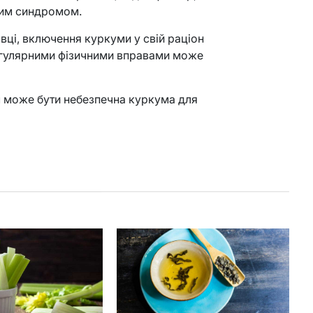
ним синдромом.
івці, включення куркуми у свій раціон
егулярними фізичними вправами може
м може бути небезпечна куркума для