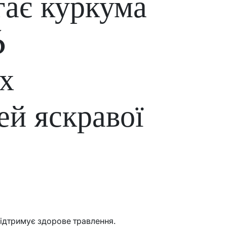
гає куркума
6
х
ей яскравої
ідтримує здорове травлення.