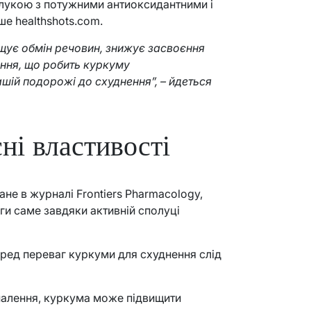
олукою з потужними антиоксидантними і
е healthshots.com.
щує обмін речовин, знижує засвоєння
ення, що робить куркуму
ій подорожі до схуднення”, – йдеться
ні властивості
не в журналі Frontiers Pharmacology,
ги саме завдяки активній сполуці
еред переваг куркуми для схуднення слід
палення, куркума може підвищити