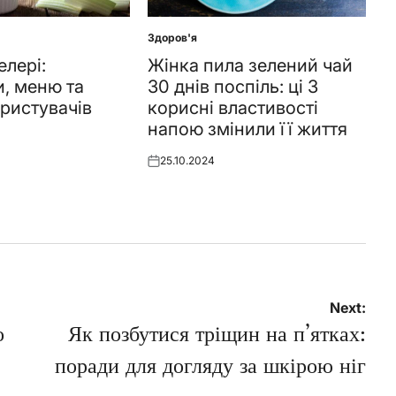
Здоров'я
Posted
in
елері:
Жінка пила зелений чай
и, меню та
30 днів поспіль: ці 3
ористувачів
корисні властивості
напою змінили її життя
25.10.2024
Posted
on
Next:
о
Як позбутися тріщин на п’ятках:
поради для догляду за шкірою ніг