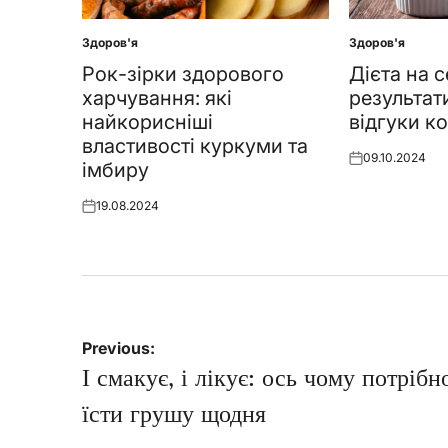
Здоров'я
Здоров'я
Posted
Posted
in
in
Рок-зірки здорового
Дієта на с
харчування: які
результат
найкорисніші
відгуки к
властивості куркуми та
09.10.2024
Posted
імбиру
on
19.08.2024
Posted
on
Навігація
Previous:
записів
І смакує, і лікує: ось чому потрібн
їсти грушу щодня