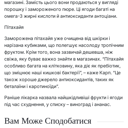
магазині. Замість цього вони продаються у вигляді
порошку і замороженого пюре. Ці ягоди багаті на
омега-3 жирні кислоти й антиоксиданти антоціани.
Пітахайя
Заморожена пітахайя уже очищена від шкірки і
нарізана кубиками, що полегшує насолоду тропічним
фруктом. Крім того, вона зазвичай дешевша, ніж
свіжа, яку буває важко знайти в магазинах. “Пітахайя
особливо багата на клітковину, яка діє як пребіотик,
що зміцнює наші кишкові бактерії”, – каже Карп. “Це
також хороше джерело антиоксидантів, таких як
беталаїни і каротиноїди”.
Раніше лікарка назвала найшкідливіші фрукти і ягоди
під час схуднення, у списку – виноград і ананас.
Вам Може Сподобатися