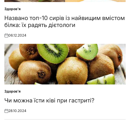
Здоров'я
Posted
in
Названо топ-10 сирів із найвищим вмістом
білка: їх радять дієтологи
06.12.2024
Posted
on
Здоров'я
Posted
in
Чи можна їсти ківі при гастриті?
28.10.2024
Posted
on