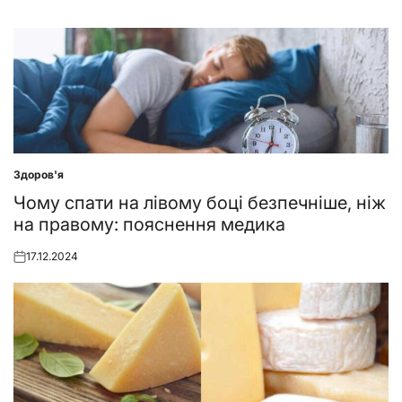
Здоров'я
Posted
in
Чому спати на лівому боці безпечніше, ніж
на правому: пояснення медика
17.12.2024
Posted
on