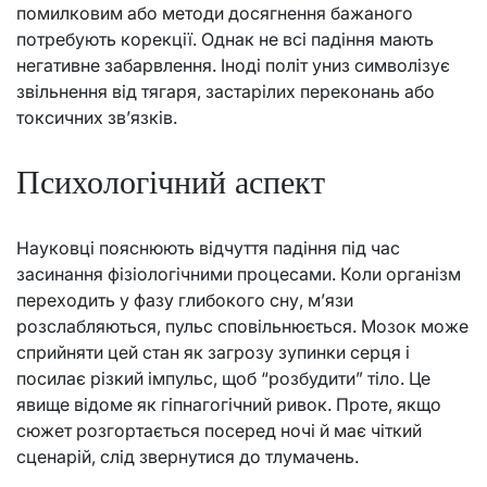
помилковим або методи досягнення бажаного
потребують корекції. Однак не всі падіння мають
негативне забарвлення. Іноді політ униз символізує
звільнення від тягаря, застарілих переконань або
токсичних зв’язків.
Психологічний аспект
Науковці пояснюють відчуття падіння під час
засинання фізіологічними процесами. Коли організм
переходить у фазу глибокого сну, м’язи
розслабляються, пульс сповільнюється. Мозок може
сприйняти цей стан як загрозу зупинки серця і
посилає різкий імпульс, щоб “розбудити” тіло. Це
явище відоме як гіпнагогічний ривок. Проте, якщо
сюжет розгортається посеред ночі й має чіткий
сценарій, слід звернутися до тлумачень.