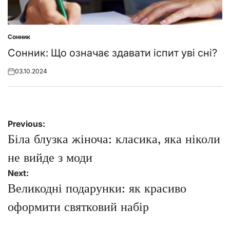
Сонник
Posted
in
Сонник: Що означає здавати іспит уві сні?
03.10.2024
Posted
on
Навігація
Previous:
записів
Біла блузка жіноча: класика, яка ніколи
не вийде з моди
Next:
Великодні подарунки: як красиво
оформити святковий набір