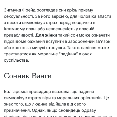
Зигмунд Фрейд розглядав сни крізь призму
сексуальності. За його версією, для чоловіка впасти
з висоти символізує страх перед невдачею в
інтимному плані або невпевненість у власній
привабливості.
Для жінки
такий сон може означати
підсвідоме бажання вступити в заборонений зв’язок
або каяття за минулі стосунки. Також падіння може
трактуватися як моральне “падіння” в очах
суспільства.
Сонник Ванги
Болгарська провидиця вважала, що падіння
символізує втрату віри та моральних орієнтирів. Це
знак того, що людина відійшла від свого
призначення. Однак, якщо сновидець одразу
підвівся після удару, це говорить про сильну волю та