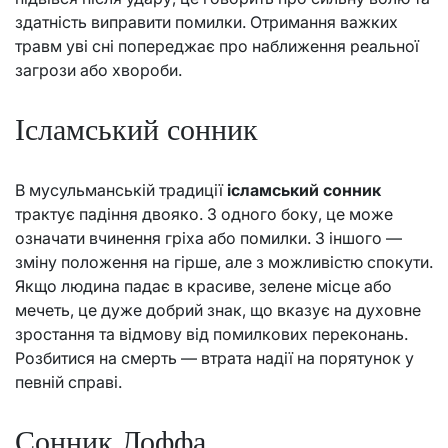
здатність виправити помилки. Отримання важких
травм уві сні попереджає про наближення реальної
загрози або хвороби.
Ісламський сонник
В мусульманській традиції
ісламський сонник
трактує падіння двояко. З одного боку, це може
означати вчинення гріха або помилки. З іншого —
зміну положення на гірше, але з можливістю спокути.
Якщо людина падає в красиве, зелене місце або
мечеть, це дуже добрий знак, що вказує на духовне
зростання та відмову від помилкових переконань.
Розбитися на смерть — втрата надії на порятунок у
певній справі.
Сонник Лоффа