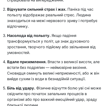
спрацювала на випередження.
Відчувати сильний страх і жах.
Паніка під час
польоту відображає реальний стрес. Людина
знаходиться на межі нервового зриву і потребує
відпочинку.
Насолода від польоту.
Якщо падіння
трансформується у політ, це знак духовного
зростання, творчого підйому або звільнення від
умовностей.
Вдале приземлення.
Впасти з великої висоти, але
встати без подряпин — неймовірне везіння.
Сновидця оминуть великі неприємності, або ж він
вийде сухим із води в безнадійній ситуації.
Біль від удару.
Фізичне відчуття болю уві сні може
свідчити про початок запальних процесів в
організмі або про важкий емоційний удар, зраду
близької людини.