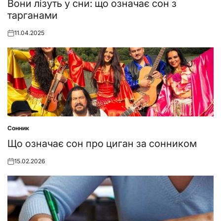
in
Вони лізуть у сни: що означає сон з
тарганами
11.04.2025
Posted
on
Сонник
Posted
in
Що означає сон про циган за сонником
15.02.2026
Posted
on