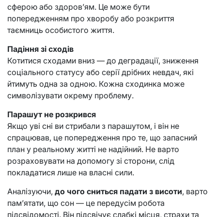
сферою або здоров’ям. Це може бути
попередженням про хворобу або розкриття
таємниць особистого життя.
Падіння зі сходів
Котитися сходами вниз — до деградації, зниження
соціального статусу або серії дрібних невдач, які
йтимуть одна за одною. Кожна сходинка може
символізувати окрему проблему.
Парашут не розкрився
Якщо уві сні ви стрибали з парашутом, і він не
спрацював, це попередження про те, що запасний
план у реальному житті не надійний. Не варто
розраховувати на допомогу зі сторони, слід
покладатися лише на власні сили.
Аналізуючи,
до чого сниться падати з висоти
, варто
пам’ятати, що сон — це передусім робота
підсвідомості. Він підсвічує слабкі місця, страхи та