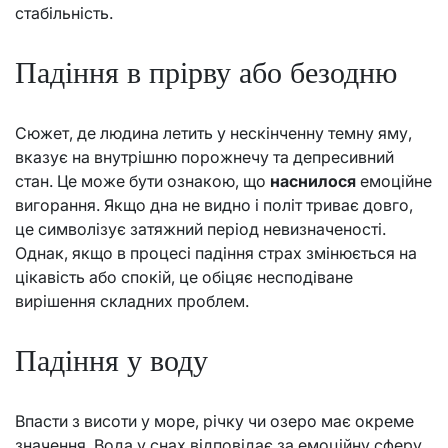
стабільність.
Падіння в прірву або безодню
Сюжет, де людина летить у нескінченну темну яму,
вказує на внутрішню порожнечу та депресивний
стан. Це може бути ознакою, що
наснилося
емоційне
вигорання. Якщо дна не видно і політ триває довго,
це символізує затяжний період невизначеності.
Однак, якщо в процесі падіння страх змінюється на
цікавість або спокій, це обіцяє несподіване
вирішення складних проблем.
Падіння у воду
Впасти з висоти у море, річку чи озеро має окреме
значення. Вода у снах відповідає за емоційну сферу.