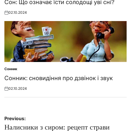
in
Сон: Що означає їсти солодощі уві сні?
02.10.2024
Posted
on
Сонник
Posted
in
Сонник: сновидіння про дзвінок і звук
02.10.2024
Posted
on
Навігація
Previous:
записів
Налисники з сиром: рецепт страви