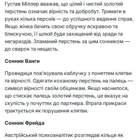
Густав Міллер вважав, що цілий і чистий золотий
перстень означає вірність та добробут. Тримати в
руках кілька перснів — до успішного ведення справ.
Якщо жінка бачить свою обручку яскравою та
блискучою, її шлюб буде захищений від зради та
негараздів. Зламаний перстень за цим сонником —
до сварок та нещасть.
Сонник Ванги
Провидиця пов’язувала каблучку з поняттям клятви
та вірності. Одягати коханому перстень на палець —
символ вірності своїм обіцянкам. Якщо наснилося,
що стискає палець золотий перстень, це вказує на
скупість у почуттях до партнера. Втрата прикраси
трактується як порушення клятви.
Сонник Фрейда
Австрійський психоаналітик розглядав кільце як