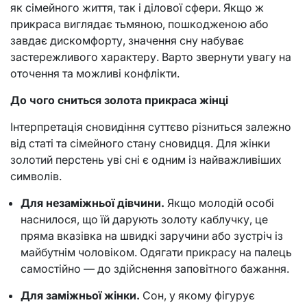
як сімейного життя, так і ділової сфери. Якщо ж
прикраса виглядає тьмяною, пошкодженою або
завдає дискомфорту, значення сну набуває
застережливого характеру. Варто звернути увагу на
оточення та можливі конфлікти.
До чого сниться золота прикраса жінці
Інтерпретація сновидіння суттєво різниться залежно
від статі та сімейного стану сновидця. Для жінки
золотий перстень уві сні є одним із найважливіших
символів.
Для незаміжньої дівчини.
Якщо молодій особі
наснилося, що їй дарують золоту каблучку, це
пряма вказівка на швидкі заручини або зустріч із
майбутнім чоловіком. Одягати прикрасу на палець
самостійно — до здійснення заповітного бажання.
Для заміжньої жінки.
Сон, у якому фігурує