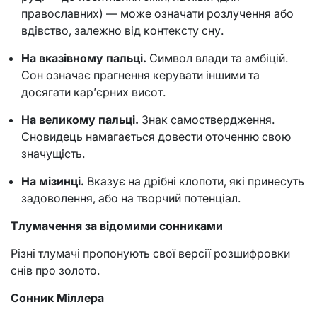
православних) — може означати розлучення або
вдівство, залежно від контексту сну.
На вказівному пальці.
Символ влади та амбіцій.
Сон означає прагнення керувати іншими та
досягати кар’єрних висот.
На великому пальці.
Знак самоствердження.
Сновидець намагається довести оточенню свою
значущість.
На мізинці.
Вказує на дрібні клопоти, які принесуть
задоволення, або на творчий потенціал.
Тлумачення за відомими сонниками
Різні тлумачі пропонують свої версії розшифровки
снів про золото.
Сонник Міллера