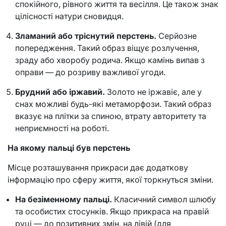
спокійного, рівного життя та весілля. Це також знак
цілісності натури сновидця.
Зламаний або тріснутий перстень.
Серйозне
попередження. Такий образ віщує розлучення,
зраду або хворобу родича. Якщо камінь випав з
оправи — до розриву важливої угоди.
Брудний або іржавий.
Золото не іржавіє, але у
снах можливі будь-які метаморфози. Такий образ
вказує на плітки за спиною, втрату авторитету та
неприємності на роботі.
На якому пальці був перстень
Місце розташування прикраси дає додаткову
інформацію про сферу життя, якої торкнуться зміни.
На безіменному пальці.
Класичний символ шлюбу
та особистих стосунків. Якщо прикраса на правій
руці — до позитивних змін, на лівій (для