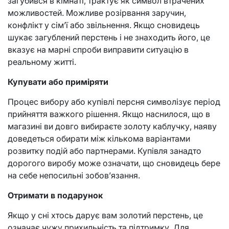
загубився в кімнаті, трактує як символ втрачених
можливостей. Можливе розірвання заручин,
конфлікт у сім’ї або звільнення. Якщо сновидець
шукає загублений перстень і не знаходить його, це
вказує на марні спроби виправити ситуацію в
реальному житті.
Купувати або приміряти
Процес вибору або купівлі персня символізує період
прийняття важкого рішення. Якщо наснилося, що в
магазині ви довго вибираєте золоту каблучку, наяву
доведеться обирати між кількома варіантами
розвитку подій або партнерами. Купівля занадто
дорогого виробу може означати, що сновидець бере
на себе непосильні зобов’язання.
Отримати в подарунок
Якщо у сні хтось дарує вам золотий перстень, це
означає чужу прихильність та підтримку. Для