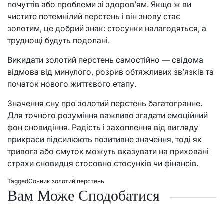
почуттів або проблеми зі здоров’ям. Якщо ж ви
чистите потемнілий перстень і він знову стає
золотим, це добрий знак: стосунки налагодяться, а
труднощі будуть подолані.
Викидати золотий перстень самостійно — свідома
відмова від минулого, розрив обтяжливих зв’язків та
початок нового життєвого етапу.
Значення сну про золотий перстень багатогранне.
Для точного розуміння важливо згадати емоційний
фон сновидіння. Радість і захоплення від вигляду
прикраси підсилюють позитивне значення, тоді як
тривога або смуток можуть вказувати на приховані
страхи сновидця стосовно стосунків чи фінансів.
Tagged
Сонник золотий перстень
Вам Може Сподобатися