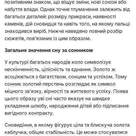
позитивним знаком, що віщує зміни, нові союзи або
набуття влади. Однак точне тлумачення залежить від
багатьох деталей: розміру прикраси, наявності
каменів, дій сновидця та навіть того, на якому пальці
знаходився виріб. Нижче наведено повний розбір
сюжетів, пов’язаних із цим образом.
Загальне значення сну за сонником
У культурі багатьох народів коло символізує
нескінченність, цілісність та єднання. Золото ж
асоціюється з багатством, сонцем та успіхом. Тому
сонник золотий перстень розглядає як символ
міцного зв’язку, вірності та життєвого успіху. Поява
цього образу уві сні часто вказує на швидке
укладення шлюбу, народження дітей або підписання
вигідного контракту.
Сновидіння, в якому фігурує ціла та блискуча золота
каблучка, обіцяє стабільність. Це може стосуватися