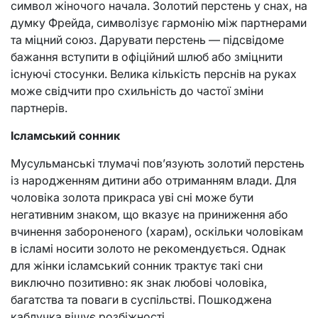
символ жіночого начала. Золотий перстень у снах, на
думку Фрейда, символізує гармонію між партнерами
та міцний союз. Дарувати перстень — підсвідоме
бажання вступити в офіційний шлюб або зміцнити
існуючі стосунки. Велика кількість перснів на руках
може свідчити про схильність до частої зміни
партнерів.
Ісламський сонник
Мусульманські тлумачі пов’язують золотий перстень
із народженням дитини або отриманням влади. Для
чоловіка золота прикраса уві сні може бути
негативним знаком, що вказує на приниження або
вчинення забороненого (харам), оскільки чоловікам
в ісламі носити золото не рекомендується. Однак
для жінки ісламський сонник трактує такі сни
виключно позитивно: як знак любові чоловіка,
багатства та поваги в суспільстві. Пошкоджена
каблучка віщує розбіжності.