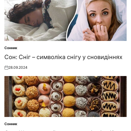
Сонник
Posted
in
Сон: Сніг – символіка снігу у сновидіннях
28.09.2024
Posted
on
Сонник
Posted