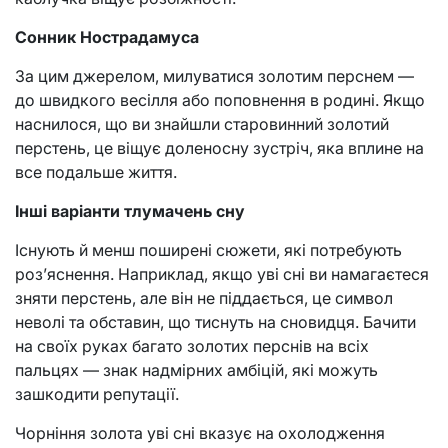
Сонник Нострадамуса
За цим джерелом, милуватися золотим перснем —
до швидкого весілля або поповнення в родині. Якщо
наснилося, що ви знайшли старовинний золотий
перстень, це віщує доленосну зустріч, яка вплине на
все подальше життя.
Інші варіанти тлумачень сну
Існують й менш поширені сюжети, які потребують
роз’яснення. Наприклад, якщо уві сні ви намагаєтеся
зняти перстень, але він не піддається, це символ
неволі та обставин, що тиснуть на сновидця. Бачити
на своїх руках багато золотих перснів на всіх
пальцях — знак надмірних амбіцій, які можуть
зашкодити репутації.
Чорніння золота уві сні вказує на охолодження