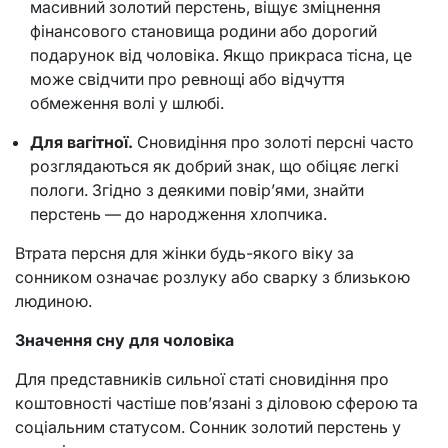
масивний золотий перстень, віщує зміцнення
фінансового становища родини або дорогий
подарунок від чоловіка. Якщо прикраса тісна, це
може свідчити про ревнощі або відчуття
обмеження волі у шлюбі.
Для вагітної.
Сновидіння про золоті персні часто
розглядаються як добрий знак, що обіцяє легкі
пологи. Згідно з деякими повір’ями, знайти
перстень — до народження хлопчика.
Втрата персня для жінки будь-якого віку за
сонником означає розлуку або сварку з близькою
людиною.
Значення сну для чоловіка
Для представників сильної статі сновидіння про
коштовності частіше пов’язані з діловою сферою та
соціальним статусом. Сонник золотий перстень у