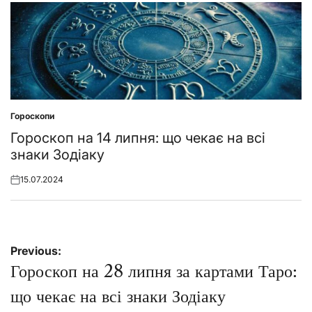
Гороскопи
Posted
in
Гороскоп на 14 липня: що чекає на всі
знаки Зодіаку
15.07.2024
Posted
on
Навігація
Previous:
записів
Гороскоп на 28 липня за картами Таро:
що чекає на всі знаки Зодіаку