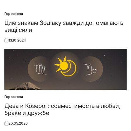
Гороскопи
Posted
in
Цим знакам Зодіаку завжди допомагають
вищі сили
13.10.2024
Posted
on
Гороскопи
Posted
in
Дева и Козерог: совместимость в любви,
браке и дружбе
20.05.2026
Posted
on