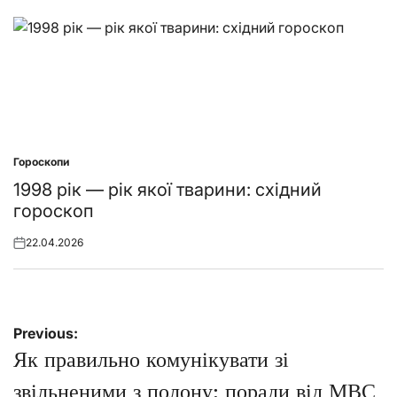
on
Гороскопи
Posted
in
1998 рік — рік якої тварини: східний
гороскоп
22.04.2026
Posted
on
Навігація
Previous:
записів
Як правильно комунікувати зі
звільненими з полону: поради від МВС