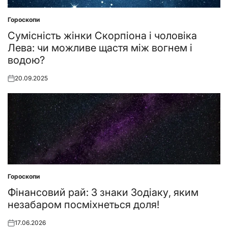
Гороскопи
Posted
in
Сумісність жінки Скорпіона і чоловіка
Лева: чи можливе щастя між вогнем і
водою?
20.09.2025
Posted
on
Гороскопи
Posted
in
Фінансовий рай: 3 знаки Зодіаку, яким
незабаром посміхнеться доля!
17.06.2026
Posted