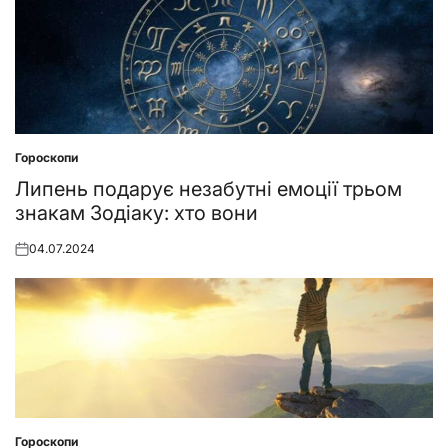
Гороскопи
Posted
in
Липень подарує незабутні емоції трьом
знакам Зодіаку: хто вони
04.07.2024
Posted
on
Гороскопи