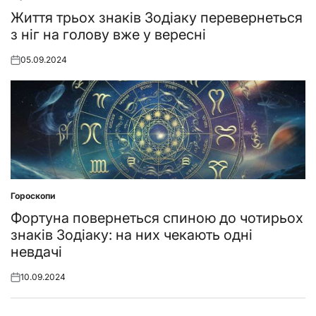
Posted
in
Життя трьох знаків Зодіаку перевернеться
з ніг на голову вже у вересні
05.09.2024
Posted
on
Гороскопи
Posted
in
Фортуна повернеться спиною до чотирьох
знаків Зодіаку: на них чекають одні
невдачі
10.09.2024
Posted
on