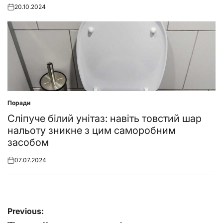
20.10.2024
Posted
on
Поради
Posted
in
Сліпуче білий унітаз: навіть товстий шар
нальоту зникне з цим саморобним
засобом
07.07.2024
Posted
on
Навігація
Previous: