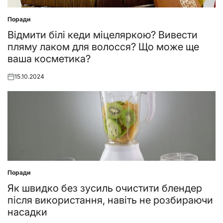
Поради
Posted
in
Відмити білі кеди міцеляркою? Вивести
пляму лаком для волосся? Що може ще
ваша косметика?
15.10.2024
Posted
on
Поради
Posted
in
Як швидко без зусиль очистити блендер
після використання, навіть не розбираючи
насадки