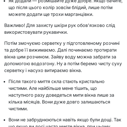
Як додали — розмішайте дуже добре. Якщо бачите,
що після цього колір зовсім блідий, лише потім
можете додати ще трохи марганцівки.
Важливо! Для захисту шкіри рук обов'язково слід
використовувати рукавички.
Потім змочуємо серветку у підготовленому розчині
та добре її вижимаємо. Далі починаємо протирати
вікна цим розчином. Зайву воду можна забрати за
допомогою водозгону. Ну а потім беремо чисту суху
серветку і насухо витираємо вікна.
Після такого миття скла стають кристально
чистими. Але найбільше мене тішить, що
наступного разу доведеться мити вікна лише за
кілька місяців. Вони дуже довго залишаються
чистими.
Вони не забруднюються навіть якщо були дощі. Так
що якщо ви досі часто миєте вікна, при цьому