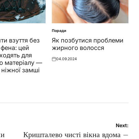
Поради
Posted
in
ти взуття без
Як позбутися проблеми
 фена: цей
жирного волосся
дходять для
04.09.2024
Posted
о матеріалу —
on
 ніжної замші
Next:
ни
Кришталево чисті вікна вдома –