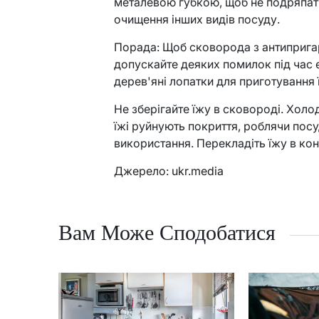
металевою губкою, щоб не подряпати
очищення інших видів посуду.
Порада: Щоб сковорода з антиприга
допускайте деяких помилок під час е
дерев'яні лопатки для приготування ї
Не зберігайте їжу в сковороді. Холо
їжі руйнують покриття, роблячи по
використання. Перекладіть їжу в кон
Джерело:
ukr.media
Вам Може Сподобатися