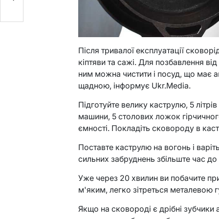
Після тривалої експлуатації сковор
кіптяви та сажі. Для позбавлення ві
ним можна чистити і посуд, що має а
щадною, інформує Ukr.Media.
Підготуйте велику каструлю, 5 літрів
машини, 5 столових ложок гірчичного
ємності. Покладіть сковороду в каст
Поставте каструлю на вогонь і варіт
сильних забруднень збільште час до
Уже через 20 хвилин ви побачите пр
м'яким, легко зітреться металевою 
Якщо на сковороді є дрібні зубчики 