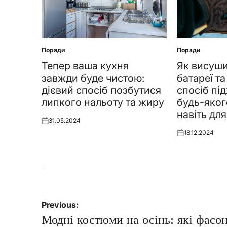
Поради
Поради
Posted
Posted
in
in
Тепер ваша кухня
Як висуши
завжди буде чистою:
батареї та
дієвий спосіб позбутися
спосіб пі
липкого нальоту та жиру
будь-яког
навіть для
31.05.2024
Posted
18.12.2024
on
Posted
on
Навігація
Previous:
записів
Модні костюми на осінь: які фасо