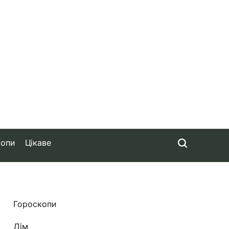
копи
Цікаве
Гороскопи
Дім