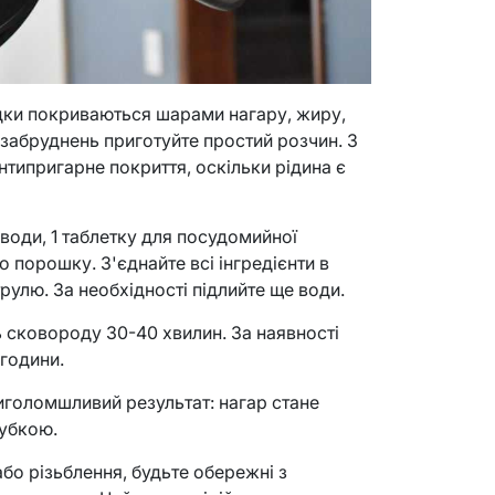
ідки покриваються шарами нагару, жиру,
д забруднень приготуйте простий розчин. З
нтипригарне покриття, оскільки рідина є
 води, 1 таблетку для посудомийної
 порошку. З'єднайте всі інгредієнти в
рулю. За необхідності підлийте ще води.
ь сковороду 30-40 хвилин. За наявності
 години.
иголомшливий результат: нагар стане
губкою.
або різьблення, будьте обережні з