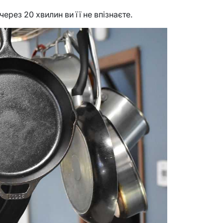
ерез 20 хвилин ви її не впізнаєте.