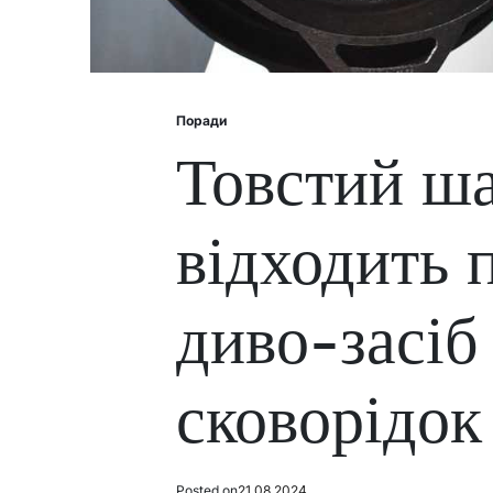
Поради
Posted
in
Товстий ша
відходить 
диво-засіб
сковорідок
Posted on
21.08.2024