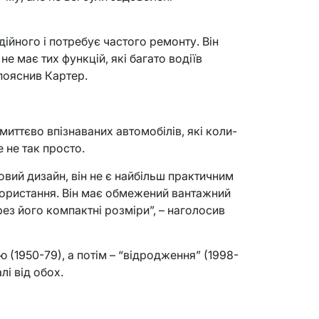
ійного і потребує частого ремонту. Він
не має тих функцій, які багато водіїв
 пояснив Картер.
миттєво впізнаваних автомобілів, які коли-
е не так просто.
товий дизайн, він не є найбільш практичним
ористання. Він має обмежений вантажний
рез його компактні розміри”, – наголосив
ію (1950-79), а потім – “відродження” (1998-
лі від обох.