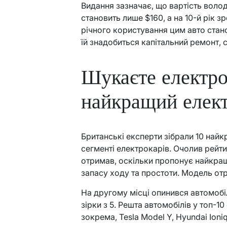
Видання зазначає, що вартість воло
становить лише $160, а на 10-й рік з
річного користування цим авто стано
їй знадобиться капітальний ремонт, 
Шукаєте електро
найкращий елек
Британські експерти зібрали 10 найкр
сегменті електрокарів. Очолив рейти
отримав, оскільки пропонує найкра
запасу ходу та простоти. Модель отр
На другому місці опинився автомобі
зірки з 5. Решта автомобілів у топ-10
зокрема, Tesla Model Y, Hyundai Ioni