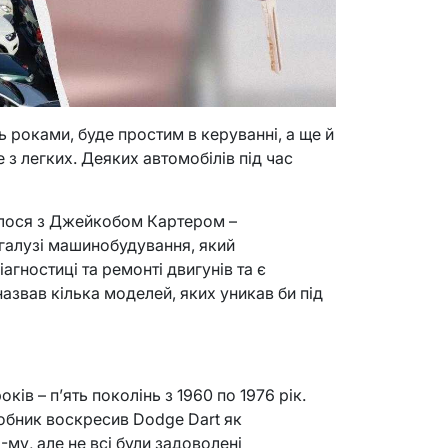
ь роками, буде простим в керуванні, а ще й
 з легких. Деяких автомобілів під час
алося з Джейкобом Картером –
 галузі машинобудування, який
іагностиці та ремонті двигунів та є
назвав кілька моделей, яких уникав би під
ків – п’ять поколінь з 1960 по 1976 рік.
робник воскресив Dodge Dart як
-му, але не всі були задоволені