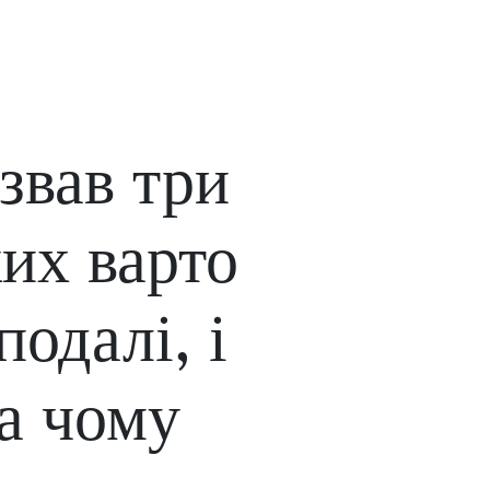
звав три
ких варто
одалі, і
на чому