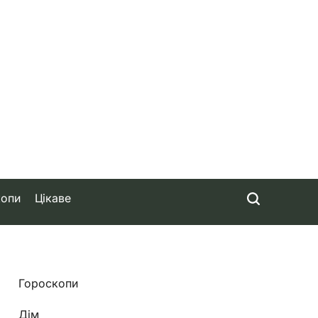
копи
Цікаве
Гороскопи
Дім