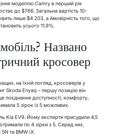
діння моделлю Camry в перший рік
ростає до $766. Загальна вартість 10-
вить лише $4 203, а ймовірність того, що
становить усього 11,9%.
мобіль? Названо
тричний кросовер
ащих, на їхній погляд, кросоверів у
нг Skoda Enyaq – першу позицію він
ще поєднання доступності, комфорту,
имала 5 зірок із 5 можливих.
ль Kia EV9. Йому експерти присудили 4,5
 отримали по 4 зірки з 5. Серед них,
q 5N та BMW iX.