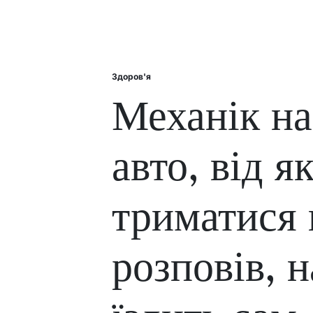
Здоров'я
Posted
in
Механік на
авто, від я
триматися п
розповів, 