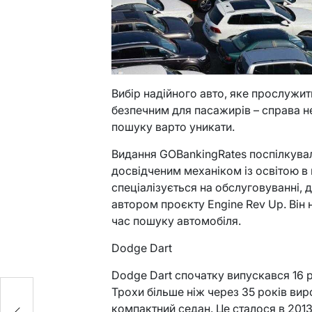
Вибір надійного авто, яке прослужит
безпечним для пасажирів – справа не
пошуку варто уникати.
Видання GOBankingRates поспілкув
досвідченим механіком із освітою в
спеціалізується на обслуговуванні, д
автором проєкту Engine Rev Up. Він 
час пошуку автомобіля.
Dodge Dart
Dodge Dart спочатку випускався 16 ро
Трохи більше ніж через 35 років ви
с-
компактний седан. Це сталося в 2013