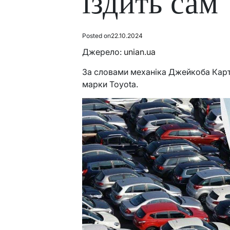
їздить сам
Posted on
22.10.2024
Джерело:
unian.ua
За словами механіка Джейкоба Картер
марки Toyota.