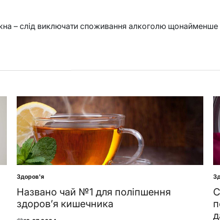
можна – слід виключати споживання алкоголю щонайменше 
Здоров'я
Зд
Posted
Po
in
in
Названо чай №1 для поліпшення
С
здоров’я кишечника
п
д