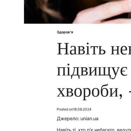
Здоров'я
Posted
in
Навіть не
підвищує 
хвороби,
Posted on
18.08.2024
Джерело:
unian.ua
Навіть ті, хто п’є небагато, вед