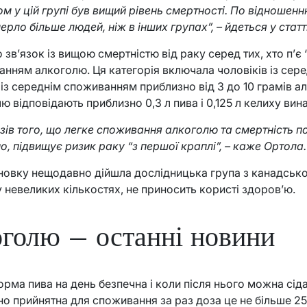
 у цій групі був вищий рівень смертності. По відношенню
ло більше людей, ніж в інших групах”, – йдеться у статті
в’язок із вищою смертністю від раку серед тих, хто п’є 
нням алкоголю. Ця категорія включала чоловіків із сере
 із середнім споживанням приблизно від 3 до 10 грамів а
ю відповідають приблизно 0,3 л пива і 0,125 л келиху вина
ів того, що легке споживання алкоголю та смертність по
, підвищує ризик раку “з першої краплі”, – каже Ортола.
новку нещодавно дійшла дослідницька група з канадського
 у невеликих кількостях, не приносить користі здоров’ю.
голю – останні новини
рма пива на день безпечна і коли після нього можна сіда
о прийнятна для споживання за раз доза це не більше 250