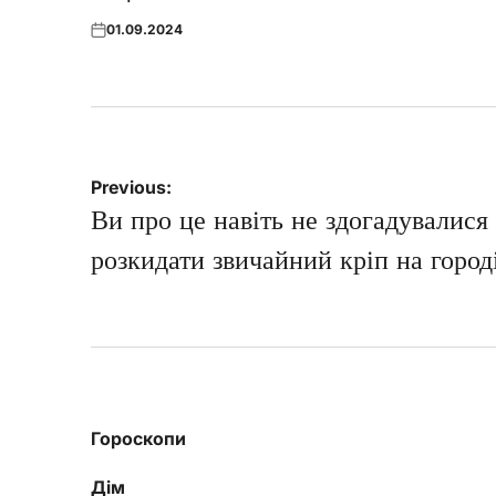
01.09.2024
Posted
on
Навігація
Previous:
записів
Ви про це навіть не здогадувалис
розкидати звичайний кріп на город
Гороскопи
Дім