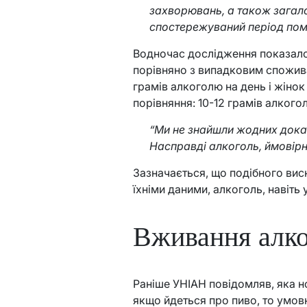
захворювань, а також загалом
спостережуваний період помер
Водночас дослідження показало з
порівняно з випадковим спожива
грамів алкоголю на день і жінок
порівняння: 10-12 грамів алкогол
“Ми не знайшли жодних доказ
Насправді алкоголь, ймовірно
Зазначається, що подібного вис
їхніми даними, алкоголь, навіть
Вживання алко
Раніше УНІАН повідомляв, яка но
якщо йдеться про пиво, то умовн