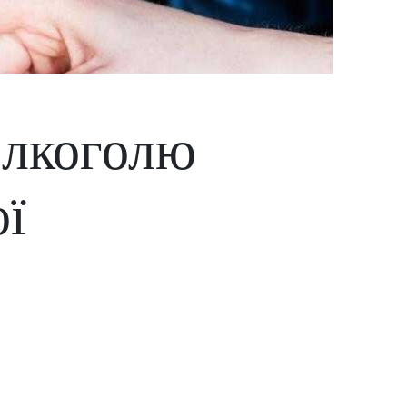
алкоголю
ої