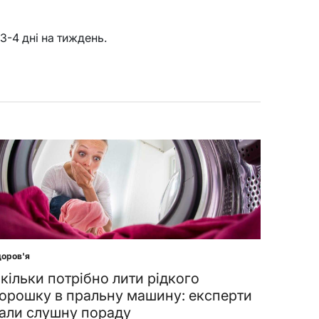
3-4 дні на тиждень.
оров'я
sted
кільки потрібно лити рідкого
орошку в пральну машину: експерти
али слушну пораду