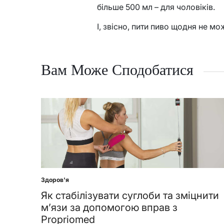
більше 500 мл – для чоловіків.
І, звісно, пити пиво щодня не 
Вам Може Сподобатися
Здоров'я
Posted
in
Як стабілізувати суглоби та зміцнити
м’язи за допомогою вправ з
Propriomed