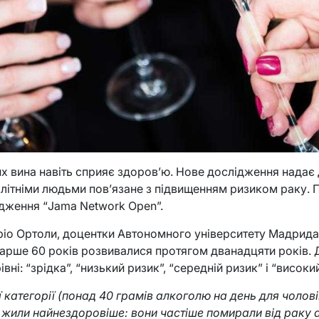
их вина навіть сприяє здоров’ю. Нове дослідження надає
ітніми людьми пов’язане з підвищенням ризиком раку. Пр
дження “Jama Network Open”.
іо Ортоли, доцентки Автономного університету Мадрида,
арше 60 років розвивалися протягом дванадцяти років. 
вні: “зрідка”, “низький ризик”, “середній ризик” і “високи
категорії (понад 40 грамів алкоголю на день для чоловік
 жили найнездоровіше: вони частіше помирали від раку