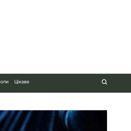
копи
Цікаве