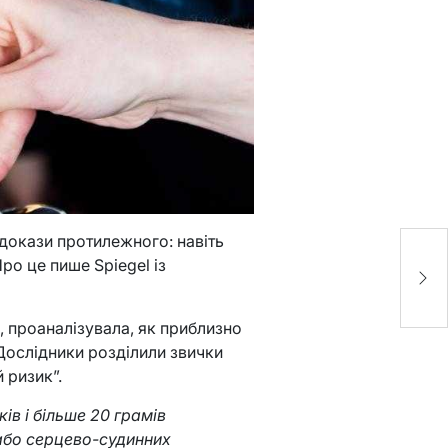
 докази протилежного: навіть
С
о це пише Spiegel із
в
 проаналізувала, як приблизно
Дослідники розділили звички
й ризик”.
ів і більше 20 грамів
 або серцево-судинних