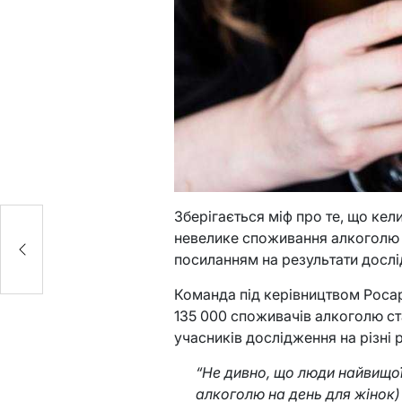
Зберігається міф про те, що кел
невелике споживання алкоголю л
посиланням на результати дослі
ий
Команда під керівництвом Росар
135 000 споживачів алкоголю ст
учасників дослідження на різні рі
“Не дивно, що люди найвищої 
алкоголю на день для жінок)