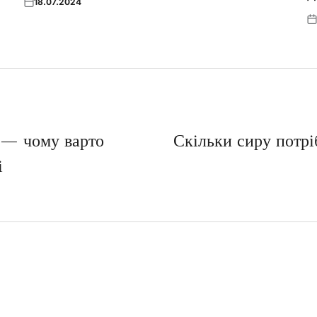
18.07.2024
Posted
on
Po
on
я — чому варто
Скільки сиру потріб
і