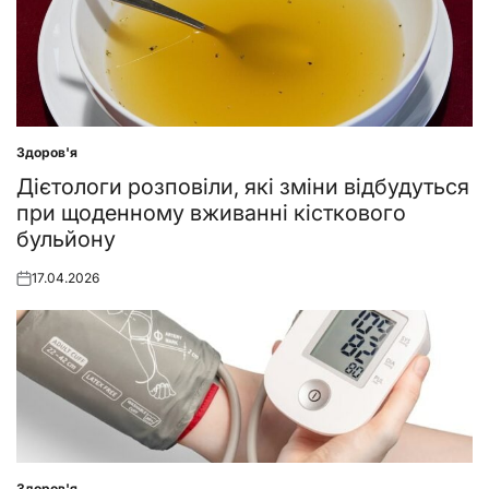
Здоров'я
Posted
in
Дієтологи розповіли, які зміни відбудуться
при щоденному вживанні кісткового
бульйону
17.04.2026
Posted
on
Здоров'я