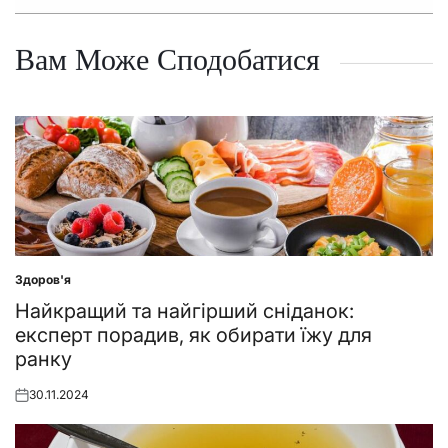
Вам Може Сподобатися
Здоров'я
Posted
in
Найкращий та найгірший сніданок:
експерт порадив, як обирати їжу для
ранку
30.11.2024
Posted
on