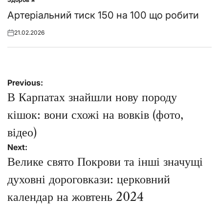
Posted
in
Артеріальний тиск 150 на 100 що робити
21.02.2026
Posted
on
Навігація
Previous:
записів
В Карпатах знайшли нову породу
кішок: вони схожі на вовків (фото,
відео)
Next:
Велике свято Покрови та інші значущі
духовні дороговкази: церковний
календар на жовтень 2024