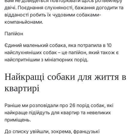
Вам не доведеться повторювати щось ротвейлеру
двічі. Поєднання слухняності, бажання догодити та
відданості робить їх чудовими собаками-
компаньйонами.
Папійон
Єдиний маленький собака, яка потрапила в 10
найслухняніших собак – це папійон, який також є
найспритнішим з мініатюрних порід.
Найкращі собаки для життя в
квартирі
Раніше ми розповідали про 26 порід собак, які
найкраще підійдуть для квартир та невеликих
приміщень.
До списку увійшли, зокрема, французькі