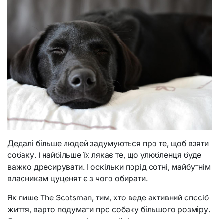
Дедалі більше людей задумуються про те, щоб взяти
собаку. І найбільше їх лякає те, що улюбленця буде
важко дресирувати. І оскільки порід сотні, майбутнім
власникам цуценят є з чого обирати.
Як пише The Scotsman, тим, хто веде активний спосіб
життя, варто подумати про собаку більшого розміру.