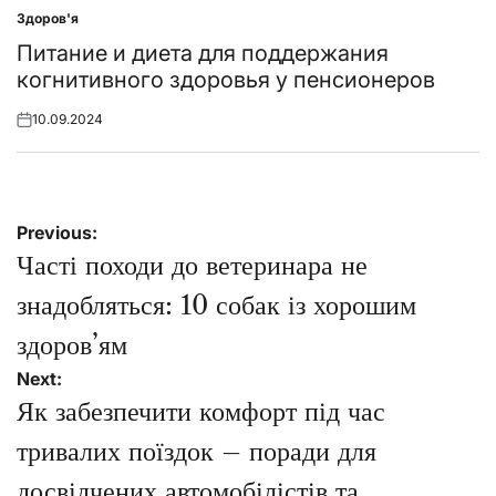
Здоров'я
Posted
in
Питание и диета для поддержания
когнитивного здоровья у пенсионеров
10.09.2024
Posted
on
Навігація
Previous:
записів
Часті походи до ветеринара не
знадобляться: 10 собак із хорошим
здоров’ям
Next:
Як забезпечити комфорт під час
тривалих поїздок – поради для
досвідчених автомобілістів та