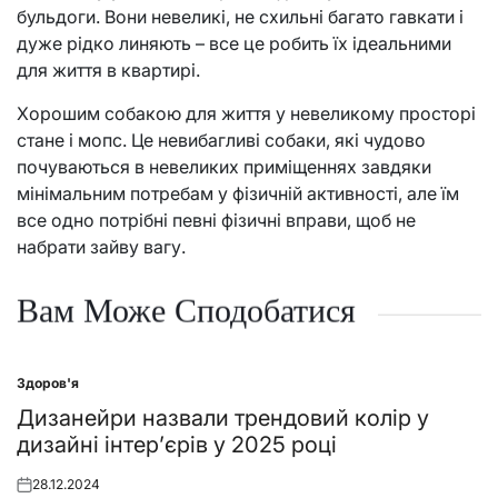
бульдоги. Вони невеликі, не схильні багато гавкати і
дуже рідко линяють – все це робить їх ідеальними
для життя в квартирі.
Хорошим собакою для життя у невеликому просторі
стане і мопс. Це невибагливі собаки, які чудово
почуваються в невеликих приміщеннях завдяки
мінімальним потребам у фізичній активності, але їм
все одно потрібні певні фізичні вправи, щоб не
набрати зайву вагу.
Вам Може Сподобатися
Здоров'я
Posted
in
Дизанейри назвали трендовий колір у
дизайні інтер’єрів у 2025 році
28.12.2024
Posted