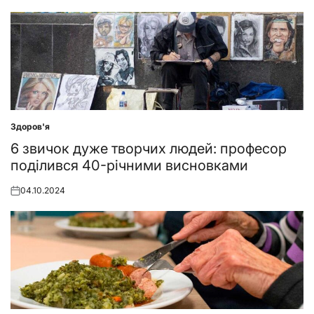
on
Здоров'я
Posted
in
6 звичок дуже творчих людей: професор
поділився 40-річними висновками
04.10.2024
Posted
on