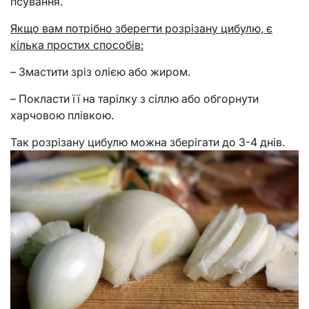
псування.
Якщо вам потрібно зберегти розрізану цибулю, є
кілька простих способів:
– Змастити зріз олією або жиром.
– Покласти її на тарілку з сіллю або обгорнути
харчовою плівкою.
Так розрізану цибулю можна зберігати до 3-4 днів.