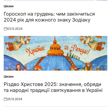
Цікаве
Posted
in
Гороскоп на грудень: чим закінчиться
2024 рік для кожного знаку Зодіаку
03.12.2024
Posted
on
Цікаве
Posted
in
Різдво Христове 2025: значення, обряди
та народні традиції святкування в Україні
25.12.2024
Posted
on