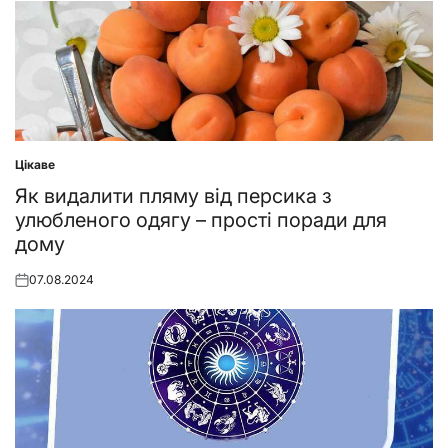
Цікаве
Posted
in
Як видалити пляму від персика з
улюбленого одягу – прості поради для
дому
07.08.2024
Posted
on