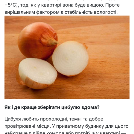
+5°С), тоді як у квартирі вона буде вищою. Проте
вирішальним фактором є стабільність вологості.
Як і де краще зберігати цибулю вдома?
Цибуля любить прохолодні, темні та добре
провітрювані місця. У приватному будинку для цього
найкраще підійде комора або погріб, а у квартирі —