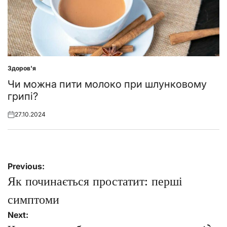
Здоров'я
Posted
in
Чи можна пити молоко при шлунковому
грипі?
27.10.2024
Posted
on
Навігація
Previous:
записів
Як починається простатит: перші
симптоми
Next: