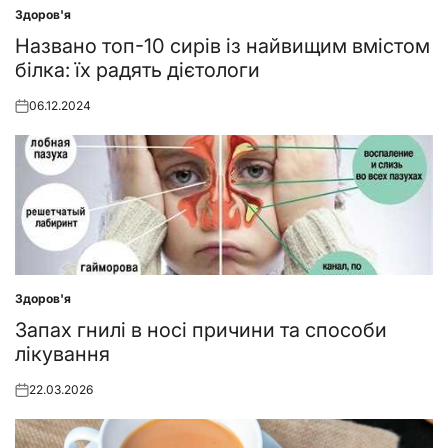
Здоров'я
Posted
in
Названо топ-10 сирів із найвищим вмістом
білка: їх радять дієтологи
06.12.2024
Posted
on
Здоров'я
Posted
in
Запах гнилі в носі причини та способи
лікування
22.03.2026
Posted
on