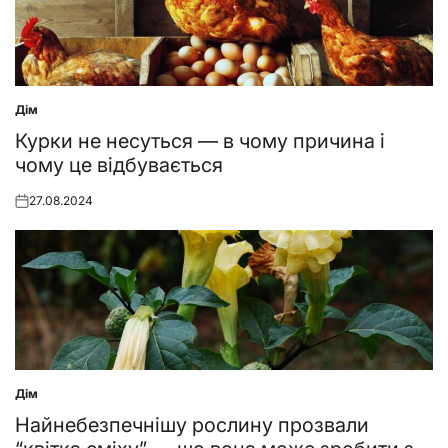
Дім
Posted
in
Курки не несуться — в чому причина і
чому це відбувається
27.08.2024
Posted
on
Дім
Posted
in
Найнебезпечнішу рослину прозвали