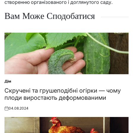
створенню організованого і доглянутого саду.
Вам Може Сподобатися
Дім
Posted
in
Скручені та грушеподібні огірки — чому
плоди виростають деформованими
04.08.2024
Posted
on