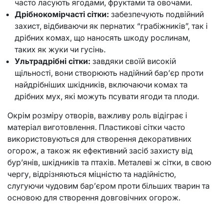
часто ласують ягодами, фруктами та овочами.
Дрібнокомірчасті сітки:
забезпечують подвійний
захист, відбиваючи як пернатих “грабіжників”, так і
дрібних комах, що наносять шкоду рослинам,
таких як жуки чи гусінь.
Ультрадрібні сітки:
завдяки своїй високій
щільності, вони створюють надійний бар’єр проти
найдрібніших шкідників, включаючи комах та
дрібних мух, які можуть псувати ягоди та плоди.
Окрім розміру отворів, важливу роль відіграє і
матеріал виготовлення. Пластикові сітки часто
використовуються для створення декоративних
огорож, а також як ефективний засіб захисту від
бур’янів, шкідників та птахів. Металеві ж сітки, в свою
чергу, відрізняються міцністю та надійністю,
слугуючи чудовим бар’єром проти більших тварин та
основою для створення довговічних огорож.