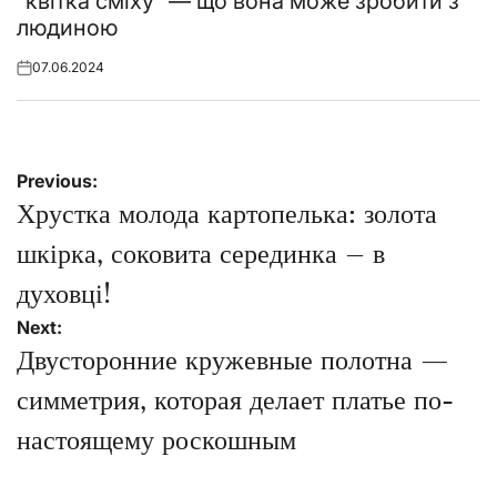
“квітка сміху” — що вона може зробити з
людиною
07.06.2024
Posted
on
Навігація
Previous:
записів
Хрустка молода картопелька: золота
шкірка, соковита серединка – в
духовці!
Next:
Двусторонние кружевные полотна —
симметрия, которая делает платье по-
настоящему роскошным