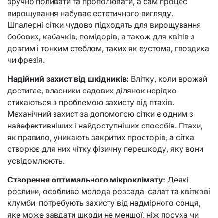
зручно поливати та прополювати, а сам процес
вирощування набуває естетичного вигляду.
Шпалерні сітки чудово підходять для вирощування
бобових, кабачків, помідорів, а також для квітів з
довгим і тонким стеблом, таких як еустома, гвоздика
чи фрезія.
Надійний захист від шкідників:
Влітку, коли врожай
достигає, власники садових ділянок нерідко
стикаються з проблемою захисту від птахів.
Механічний захист за допомогою сітки є одним з
найефективніших і найдоступніших способів. Птахи,
як правило, уникають закритих просторів, а сітка
створює для них чітку фізичну перешкоду, яку вони
усвідомлюють.
Створення оптимального мікроклімату:
Деякі
рослини, особливо молода розсада, салат та квіткові
клумби, потребують захисту від надмірного сонця,
яке може завдати шкоди не меншої, ніж посуха чи