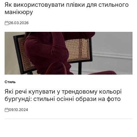
in
Як використовувати плівки для стильного
манікюру
26.03.2026
Posted
on
Стиль
Posted
in
Які речі купувати у трендовому кольорі
бургунді: стильні осінні образи на фото
09.10.2024
Posted
on