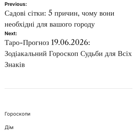
Навігація
Previous:
записів
Садові сітки: 5 причин, чому вони
необхідні для вашого городу
Next:
Таро-Прогноз 19.06.2026:
Зодіакальний Гороскоп Судьби для Всіх
Знаків
Гороскопи
Дім