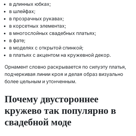
в длинных юбках;
в шлейфах;
в прозрачных рукавах;
в корсетных элементах;
в многослойных свадебных платьях;
в фате;
в моделях с открытой спинкой;
в платьях с акцентом на кружевной декор.
Орнамент словно раскрывается по силуэту платья,
подчеркивая линии кроя и делая образ визуально
более цельным и утонченным.
Почему двустороннее
кружево так популярно в
свадебной моде