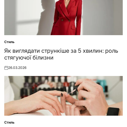
Стиль
Posted
in
Як виглядати стрункіше за 5 хвилин: роль
стягуючої білизни
26.03.2026
Posted
on
Стиль
Posted