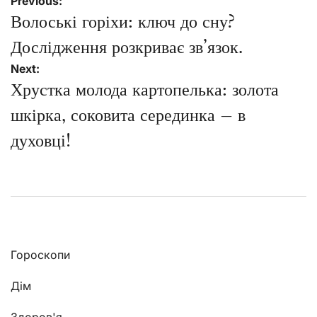
Навігація
Previous:
записів
Волоські горіхи: ключ до сну?
Дослідження розкриває зв’язок.
Next:
Хрустка молода картопелька: золота
шкірка, соковита серединка – в
духовці!
Гороскопи
Дім