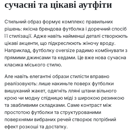
сучасні та цікаві аутфіти
Стильний образ формує комплекс правильних
рішень: якісна брендова футболка і доречний спосіб
її стилізації. Адже навіть найменші деталі створюють
цікаві акценти, що підкреслюють жіночу вроду.
Наприклад, футболку oversize радимо комбінувати з
прямими джинсами та кедами. Це вже нова сучасна
класика міського стилю.
Але навіть елегантні образи стилісти вправно
реалізовують: лише накиньте поверх футболки
вишуканий жакет, одягніть лляні штани вільного
крою чи модну спідницю міді з широкою резинкою
та звабливими складками. Саме контраст між
простотою футболки та структурованими
поверхнями вибраних речей створює потрібний
ефект розкоші та достатку.