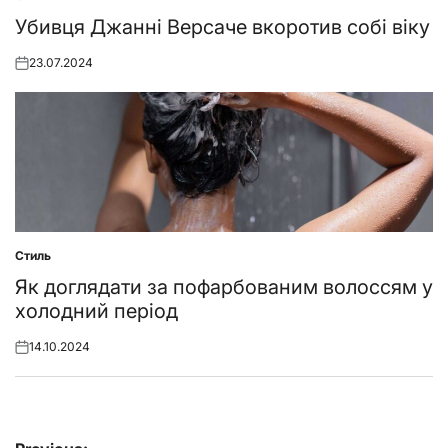
Posted
in
Убивця Джанні Версаче вкоротив собі віку
23.07.2024
Posted
on
Стиль
Posted
in
Як доглядати за пофарбованим волоссям у
холодний період
14.10.2024
Posted
on