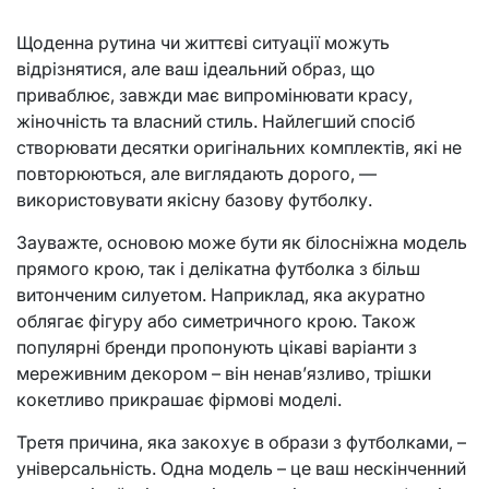
Щоденна рутина чи життєві ситуації можуть
відрізнятися, але ваш ідеальний образ, що
приваблює, завжди має випромінювати красу,
жіночність та власний стиль. Найлегший спосіб
створювати десятки оригінальних комплектів, які не
повторюються, але виглядають дорого, —
використовувати якісну базову футболку.
Зауважте, основою може бути як білосніжна модель
прямого крою, так і делікатна футболка з більш
витонченим силуетом. Наприклад, яка акуратно
облягає фігуру або симетричного крою. Також
популярні бренди пропонують цікаві варіанти з
мереживним декором – він ненав’язливо, трішки
кокетливо прикрашає фірмові моделі.
Третя причина, яка закохує в образи з футболками, –
універсальність. Одна модель – це ваш нескінченний