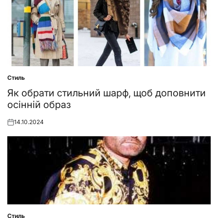
Стиль
Posted
in
Як обрати стильний шарф, щоб доповнити
осінній образ
14.10.2024
Posted
on
Стиль