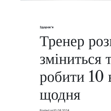
Здоров'я
Posted
in
Тренер роз
зміниться 
робити 10
щодня
Posted on
10.08.2024