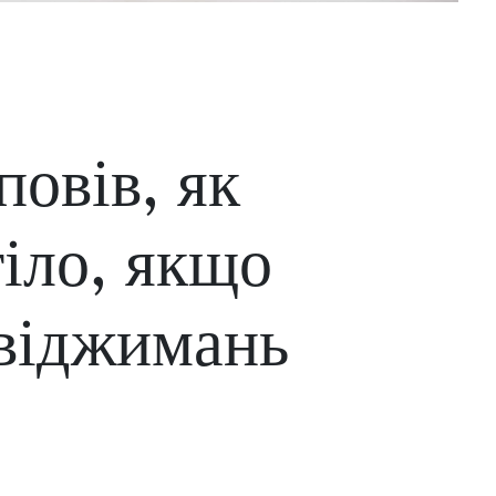
повів, як
тіло, якщо
 віджимань