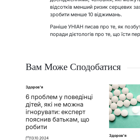
відсотків менший ризик серцевих за
зробити менше 10 віджимань.
Раніше УНІАН писав про те, як позбу
поради дієтологів про те, що їсти п
Вам Може Сподобатися
Здоров'я
Posted
in
6 проблем у поведінці
дітей, які не можна
ігнорувати: експерт
пояснив батькам, що
робити
Здоров'я
Posted
13.10.2024