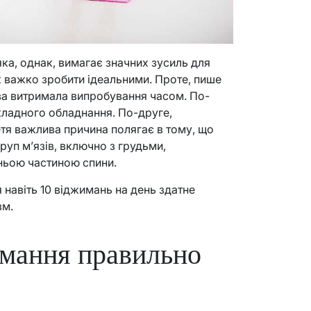
ка, однак, вимагає значних зусиль для
ж важко зробити ідеальними. Проте, пише
ава витримала випробування часом. По-
складного обладнання. По-друге,
тя важлива причина полягає в тому, що
руп м’язів, включно з грудьми,
ньою частиною спини.
 навіть 10 віджимань на день здатне
зм.
имання правильно