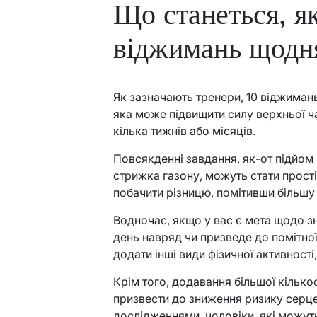
Що станеться, я
віджимань щодн
Як зазначають тренери, 10 віджимань
яка може підвищити силу верхньої ча
кілька тижнів або місяців.
Повсякденні завдання, як-от підйом і
стрижка газону, можуть стати прост
побачити різницю, помітивши більшу ч
Водночас, якщо у вас є мета щодо з
день навряд чи призведе до помітної
додати інші види фізичної активності,
Крім того, додавання більшої кільк
призвести до зниження ризику серц
дослідженнями, чоловіки, які можут