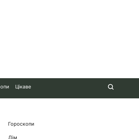
копи
Цікаве
Гороскопи
Дім