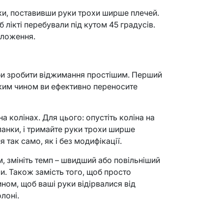
ки, поставивши руки трохи ширше плечей.
б лікті перебували під кутом 45 градусів.
оложення.
би зробити віджимання
простішим
. Перший
аким чином ви ефективно переносите
а колінах. Для цього: опустіть коліна на
ланки, і тримайте руки трохи ширше
 так само, як і без модифікації.
м
, змініть темп – швидший або повільніший
. Також замість того, щоб просто
ном, щоб ваші руки відірвалися від
лоні.