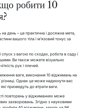
кщо робити 10
я?
 на день – це практична і досяжна мета,
стини вашого тіла і м’язовий тонус за
 спуск з вагою по сходах, робота в саду і
ішими. Ви також можете візуально
іткість рук і плечей.
ниження ваги, виконання 10 віджимань на
 різниці. Однак це може надихнути вас
 які призведуть до втрати ваги.
ості повторень у віджиманнях може
евих захворювань. Згідно з науковими
ь зробити 40 віджимань, мають на 96