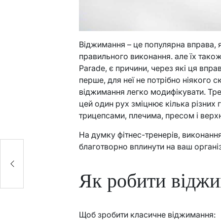
Віджимання – це популярна вправа, я
правильного виконання. але їх тако
Parade, є причини, через які ця впр
перше, для неї не потрібно ніякого 
віджимання легко модифікувати. Тре
цей один рух зміцнює кілька різних г
трицепсами, плечима, пресом і верх
На думку фітнес-тренерів, виконання
благотворно вплинути на ваш органі
Як робити відж
Щоб зробити класичне віджимання: