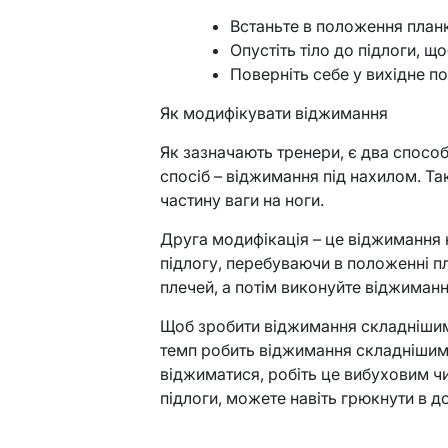
Встаньте в положення план
Опустіть тіло до підлоги, що
Поверніть себе у вихідне п
Як модифікувати віджимання
Як зазначають тренери, є два спосо
спосіб – віджимання під нахилом. Т
частину ваги на ноги.
Друга модифікація – це віджимання н
підлогу, перебуваючи в положенні п
плечей, а потім виконуйте віджимання
Щоб зробити віджимання
складніши
темп робить віджимання складнішими
віджиматися, робіть це вибуховим чи
підлоги, можете навіть грюкнути в до