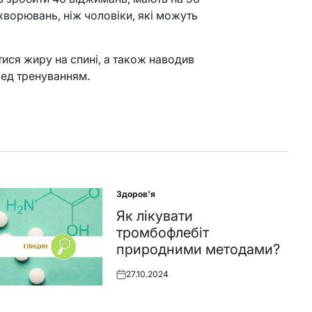
хворювань, ніж чоловіки, які можуть
тися жиру на спині, а також наводив
еред тренуванням.
Здоров'я
Posted
in
Як лікувати
тромбофлебіт
природними методами?
27.10.2024
Posted
on