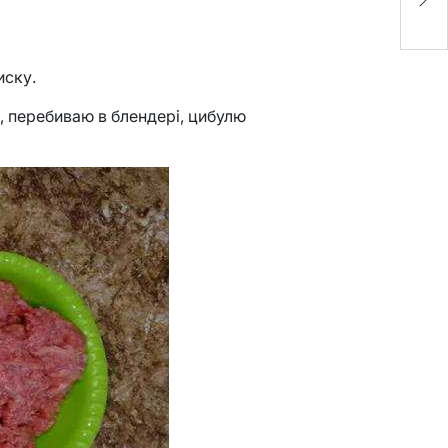
к
иску.
а, перебиваю в блендері, цибулю