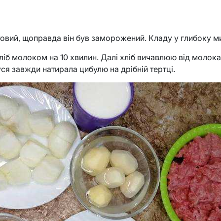
овий, щоправда він був заморожений. Кладу у глибоку м
ліб молоком на 10 хвилин. Далі хліб вичавлюю від молок
я завжди натирала цибулю на дрібній тертці.