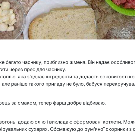
же багато часнику, приблизно жменя. Він надає особливог
ити через прес для часнику.
топлю, яка з’єднає інгредієнти та додасть соковитості ко
 але раніше такого приладу не було, бабуся перекручув
рець за смаком, тепер фарш добре відбиваю.
вогонь, додаю олію і викладаю сформовані котлети. Може 
анірувальних сухарях. Обсмажую до рум’яної скоринки з о