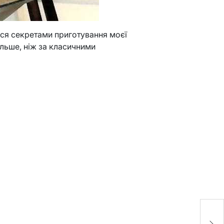
люся секретами приготування моєї
ільше, ніж за класичними
О
м