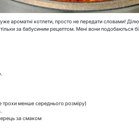
й дуже ароматні котлети, просто не передати словами! Ді
о тільки за бабусиним рецептом. Мені вони подобаються б
.
не трохи менше середнього розміру)
.
перець за смаком