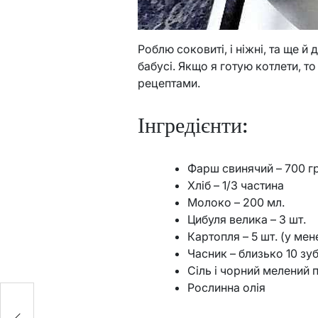
Роблю соковиті, і ніжні, та ще 
бабусі. Якщо я готую котлети, т
рецептами.
Інгредієнти:
Фарш свинячий – 700 гр
Хліб – 1/3 частина
Молоко – 200 мл.
Цибуля велика – 3 шт.
Картопля – 5 шт. (у ме
Часник – близько 10 зуб
Сіль і чорний мелений 
Рослинна олія