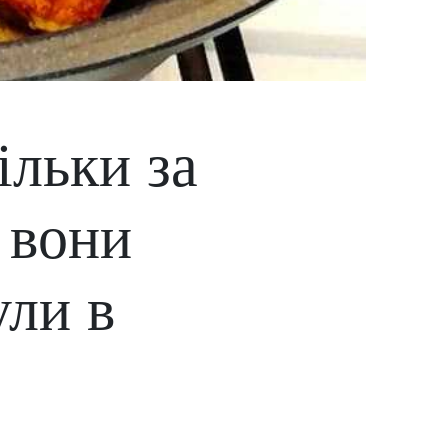
ільки за
 вони
ули в