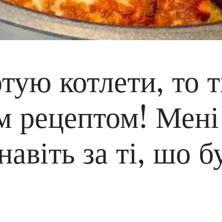
тую котлети, то т
м рецептом! Мені
навіть за ті, шо б