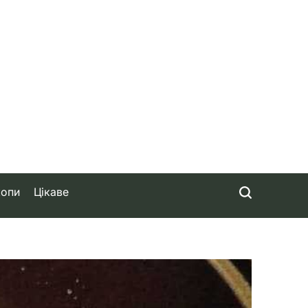
копи
Цікаве