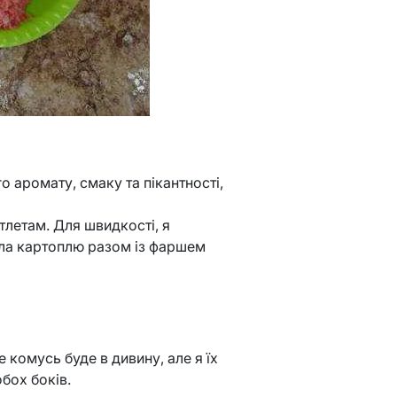
о аромату, смаку та пікантності,
тлетам. Для швидкості, я
ала картоплю разом із фаршем
комусь буде в дивину, але я їх
бох боків.