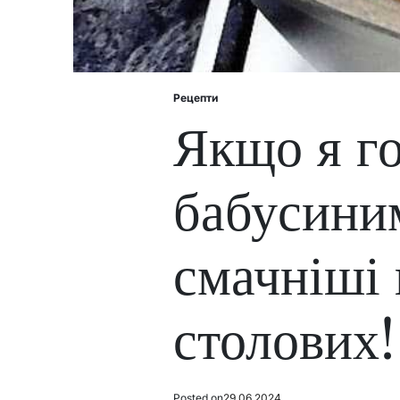
Рецепти
Posted
in
Якщо я го
бабусини
смачніші 
столових!
Posted on
29.06.2024