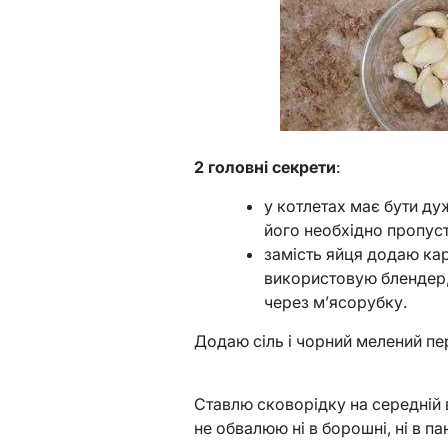
2 головні секрети
:
у котлетах має бути ду
його необхідно пропуст
замість яйця додаю кар
використовую блендер,
через м’ясорубку.
Додаю сіль і чорний мелений пе
Ставлю сковорідку на середній 
не обвалюю ні в борошні, ні в п