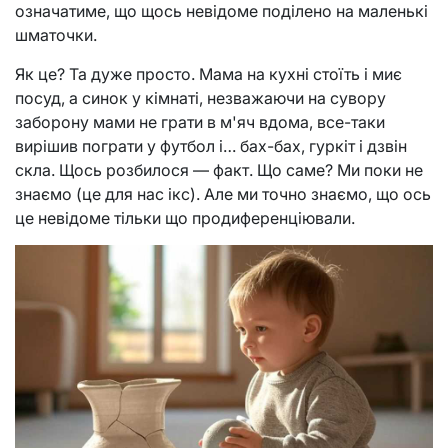
означатиме, що щось невідоме поділено на маленькі
шматочки.
Як це? Та дуже просто. Мама на кухні стоїть і миє
посуд, а синок у кімнаті, незважаючи на сувору
заборону мами не грати в м'яч вдома, все-таки
вирішив пограти у футбол і… бах-бах, гуркіт і дзвін
скла. Щось розбилося — факт. Що саме? Ми поки не
знаємо (це для нас ікс). Але ми точно знаємо, що ось
це невідоме тільки що продиференціювали.