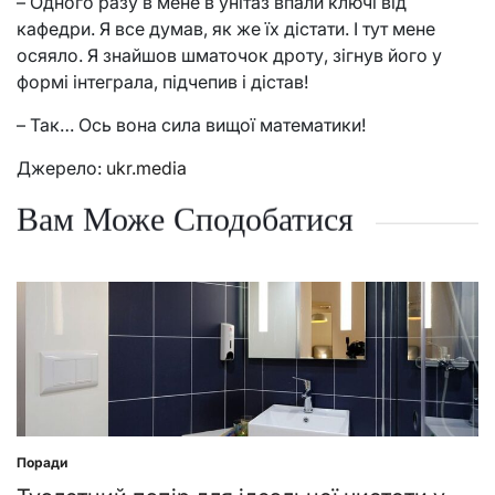
– Одного разу в мене в унітаз впали ключі від
кафедри. Я все думав, як же їх дістати. І тут мене
осяяло. Я знайшов шматочок дроту, зігнув його у
формі інтеграла, підчепив і дістав!
– Так… Ось вона сила вищої математики!
Джерело:
ukr.media
Вам Може Сподобатися
Поради
Posted
in