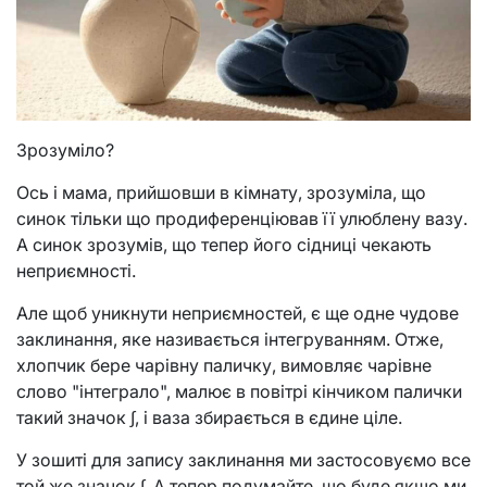
Зрозуміло?
Ось і мама, прийшовши в кімнату, зрозуміла, що
синок тільки що продиференціював її улюблену вазу.
А синок зрозумів, що тепер його сідниці чекають
неприємності.
Але щоб уникнути неприємностей, є ще одне чудове
заклинання, яке називається інтегруванням. Отже,
хлопчик бере чарівну паличку, вимовляє чарівне
слово "інтеграло", малює в повітрі кінчиком палички
такий значок ∫, і ваза збирається в єдине ціле.
У зошиті для запису заклинання ми застосовуємо все
той же значок ∫. А тепер подумайте, що буде якщо ми