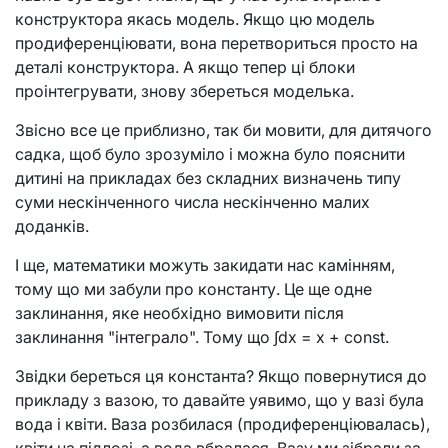
конструктора якась модель. Якщо цю модель
продиференціювати, вона перетвориться просто на
деталі конструктора. А якщо тепер ці блоки
проінтегрувати, знову збереться моделька.
Звісно все це приблизно, так би мовити, для дитячого
садка, щоб було зрозуміло і можна було пояснити
дитині на прикладах без складних визначень типу
суми нескінченного числа нескінченно малих
доданків.
І ще, математики можуть закидати нас камінням,
тому що ми забули про константу. Це ще одне
заклинання, яке необхідно вимовити після
заклинання "інтеграло". Тому що ∫dx = x + const.
Звідки береться ця константа? Якщо повернутися до
прикладу з вазою, то давайте уявимо, що у вазі була
вода і квіти. Ваза розбилася (продиференціювалась),
квіти на підлозі, а вода вбралася. Вазу ми зібрали за