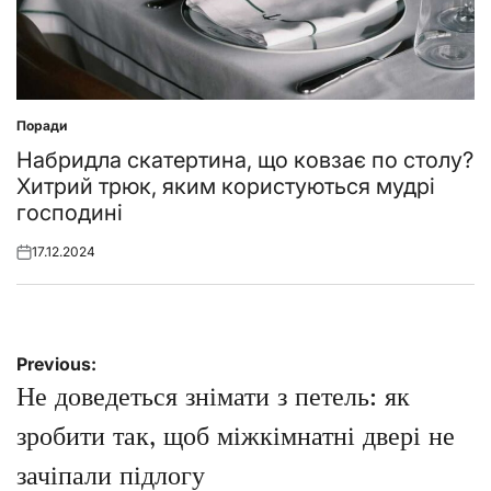
Поради
Posted
in
Набридла скатертина, що ковзає по столу?
Хитрий трюк, яким користуються мудрі
господині
17.12.2024
Posted
on
Навігація
Previous:
записів
Не доведеться знімати з петель: як
зробити так, щоб міжкімнатні двері не
зачіпали підлогу