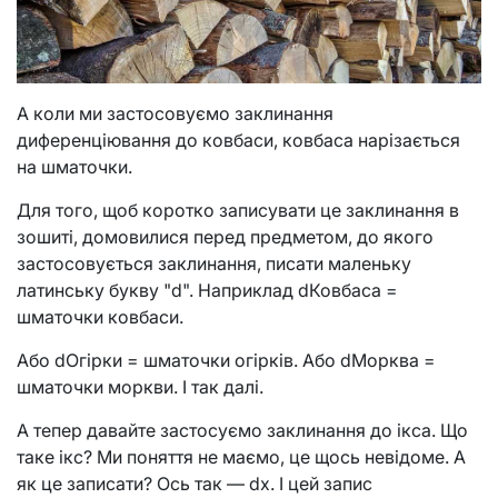
А коли ми застосовуємо заклинання
диференціювання до ковбаси, ковбаса нарізається
на шматочки.
Для того, щоб коротко записувати це заклинання в
зошиті, домовилися перед предметом, до якого
застосовується заклинання, писати маленьку
латинську букву "d". Наприклад dКовбаса =
шматочки ковбаси.
Або dОгірки = шматочки огірків. Або dМорква =
шматочки моркви. І так далі.
А тепер давайте застосуємо заклинання до ікса. Що
таке ікс? Ми поняття не маємо, це щось невідоме. А
як це записати? Ось так — dx. І цей запис