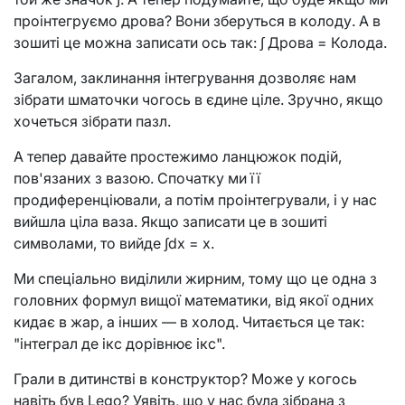
проінтегруємо дрова? Вони зберуться в колоду. А в
зошиті це можна записати ось так: ∫ Дрова = Колода.
Загалом, заклинання інтегрування дозволяє нам
зібрати шматочки чогось в єдине ціле. Зручно, якщо
хочеться зібрати пазл.
А тепер давайте простежимо ланцюжок подій,
пов'язаних з вазою. Спочатку ми її
продиференціювали, а потім проінтегрували, і у нас
вийшла ціла ваза. Якщо записати це в зошиті
символами, то вийде ∫dx = x.
Ми спеціально виділили жирним, тому що це одна з
головних формул вищої математики, від якої одних
кидає в жар, а інших — в холод. Читається це так:
"інтеграл де ікс дорівнює ікс".
Грали в дитинстві в конструктор? Може у когось
навіть був Lego? Уявіть, що у нас була зібрана з