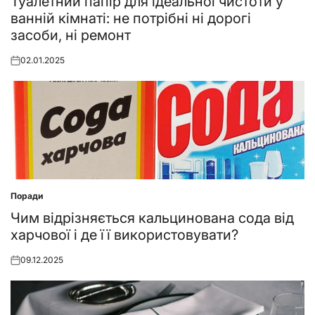
Туалетний папір для ідеальної чистоти у
ванній кімнаті: не потрібні ні дорогі
засоби, ні ремонт
02.01.2025
Posted
on
Поради
Posted
in
Чим відрізняється кальцинована сода від
харчової і де її використовувати?
09.12.2025
Posted
on