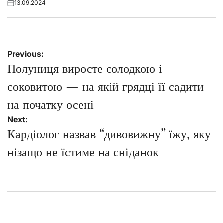
13.09.2024
Posted
on
Навігація
Previous:
записів
Полуниця виросте солодкою і
соковитою — на якій грядці її садити
на початку осені
Next:
Кардіолог назвав “дивовижну” їжу, яку
нізащо не їстиме на сніданок