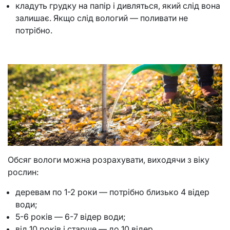
кладуть грудку на папір і дивляться, який слід вона
залишає. Якщо слід вологий — поливати не
потрібно.
Обсяг вологи можна розрахувати, виходячи з віку
рослин:
деревам по 1-2 роки — потрібно близько 4 відер
води;
5-6 років — 6-7 відер води;
від 10 років і старше — до 10 відер.