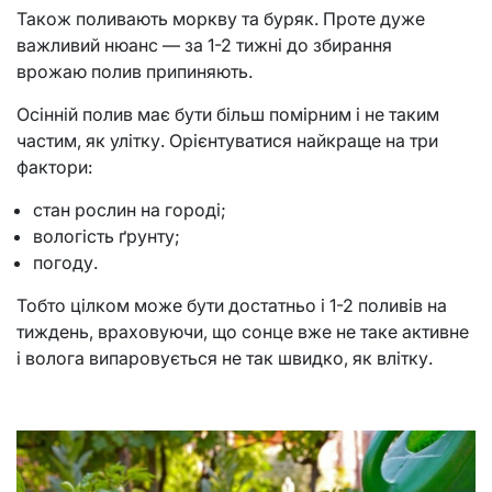
Також поливають моркву та буряк. Проте дуже
важливий нюанс — за 1-2 тижні до збирання
врожаю полив припиняють.
Осінній полив має бути більш помірним і не таким
частим, як улітку. Орієнтуватися найкраще на три
фактори:
стан рослин на городі;
вологість ґрунту;
погоду.
Тобто цілком може бути достатньо і 1-2 поливів на
тиждень, враховуючи, що сонце вже не таке активне
і волога випаровується не так швидко, як влітку.