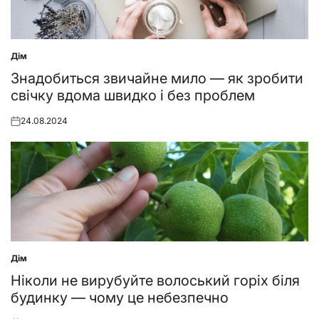
Дім
Posted
in
Знадобиться звичайне мило — як зробити
свічку вдома швидко і без проблем
24.08.2024
Posted
on
Дім
Posted
in
Ніколи не вирубуйте волоський горіх біля
будинку — чому це небезпечно