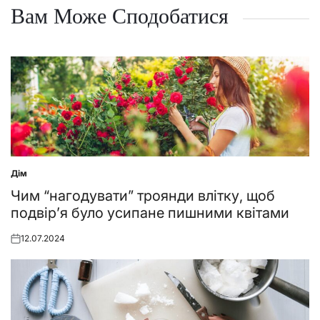
Вам Може Сподобатися
Дім
Posted
in
Чим “нагодувати” троянди влітку, щоб
подвір’я було усипане пишними квітами
12.07.2024
Posted
on